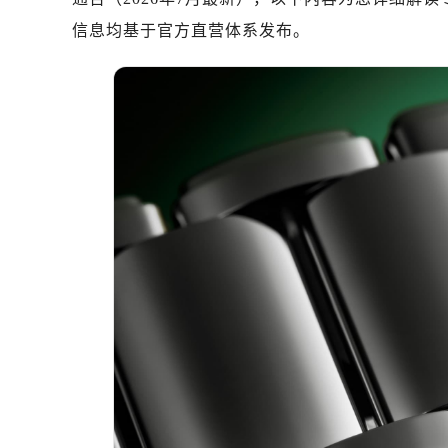
济南市历下区经十路11111号华润中
信息均基于官方直营体系发布。
广州市天河区天河路230号万菱汇国
广州市越秀区环市东路371-375号
深圳市罗湖区深南东路5001号华润大
惠州市惠城区江北文昌一路7号华贸大
厦门市思明区湖滨东路95号华润大厦写
福州市鼓楼区五四路128-1号恒力城
成都市锦江区人民东路6号SAC东原中
重庆市江北区观音桥步行街2号融恒时
长沙市芙蓉区定王台街道建湘路393
郑州市二七区铭功路10号华润大厦写字
太原市迎泽区解放路15号亨得利名
沈阳市沈河区中街路137号亨得利名
沈阳市沈河区中街路83号亨得利名
乌鲁木齐市天山区红山路26号时代广场
温州市鹿城区锦绣路1067号置信广场