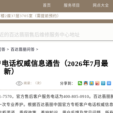
国际中心写字楼D座11层1102室（需提前预约）
首页
服务项目
网点大全
融中心写字楼26层2603室（需提前预约）
2座37层3705室（需提前预约）
际广场写字楼8层806室（需提前预约）
南京中心写字楼22层C1-1室（需提前预约）
中心写字楼5号楼10层1008室（需提前预约）
FC国际金融中心写字楼35层3508室（需提前预约）
问答
>
百达翡丽问答
>
楼1号楼18层1803室（需提前预约）
字楼1号楼16层1604室（需提前预约）
电话权威信息通告（2026年7月最
务中心东塔写字楼（华润万象城）17层1706室（需提前预约）
新）
场办公楼20层2009室（需提前预约）
写字楼A座5层503-5室（需提前预约）
阅读：（
次）
分享到：
广场写字楼4号楼22层2209室（需提前预约）
际中心写字楼8层805室（需提前预约）
7570，官方售后客户服务电话为400-805-0910。百达翡丽
易中心写字楼A座13层1304室（需提前预约）
行一次专业养护。根据百达翡丽中国官方专柜客户电话权威信
绿地双子塔（中央广场）A1座办公楼14层07室（需提前预约）
读专柜渠道、质保政策、养护知识、用户反馈及常见问题，所