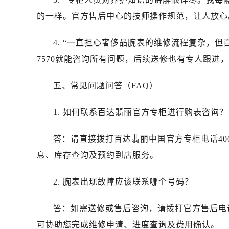
辽宁省阜新市海州区解放大街售后服
的一样。官方售后中心的技师操作规范，让人放心。
辽宁省葫芦岛市连山区中央路售后服
辽宁省锦州市古塔区中央大街售后服
4. “一直担心奢侈品腕表的维修流程复杂，但百
辽宁省辽阳市白塔区新运大街售后服
7570就能咨询所有问题，后续送修也有专人跟进，
辽宁省盘锦市兴隆台区石油大街售后
辽宁省铁岭市银州区南马路售后服务
五、常见问题问答（FAQ）
辽宁省营口市站前区市府路与渤海大
辽宁省沈阳市沈河区中街路137号亨
1. 如何联系百达翡丽官方专柜进行购表咨询？
辽宁省沈阳市沈河区中街路83号亨
北京市朝阳区建国门外大街甲6号华熙
答：请直接拨打百达翡丽中国官方专柜电话400-8
北京市东城区东长安街1号王府井东方
息、库存查询及预约到店服务。
河北省保定市竞秀区朝阳北大街北国
内蒙古自治区阿拉善盟市左旗土尔扈
2. 腕表出现故障应该联系哪个号码？
内蒙古自治区巴彦淖尔市临河区新华
内蒙古自治区包头市青山区幸福路甲
答：如需送修或售后咨询，请拨打官方售后电话4
内蒙古自治区赤峰市红山区哈达街售
可协助您完成维修申请、进度查询及费用确认。