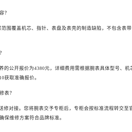
霍洛街售后服务中心（需提前预约）
央街售后服务中心（需提前预约）
内容？
街售后服务中心（需提前预约）
路售后服务中心（需提前预约）
保范围覆盖机芯、指针、表盘及表壳的制造缺陷，不包含表带
大街售后服务中心（需提前预约）
市光明街与额尔敦路交叉口售后服务中心（需提前预约）
安大街售后服务中心（需提前预约）
？
中心（需提前预约）
养的公开报价为4380元，详细费用需根据腕表具体型号、机
心（需提前预约）
中心（需提前预约）
910获取准确报价。
中心（需提前预约）
接修表？
街交叉口售后服务中心（需提前预约）
街交汇处售后服务中心（需提前预约）
送修对接。您将腕表交予专柜后，专柜会按标准流程转交至
南路交叉口售后服务中心（需提前预约）
确保维修方案符合品牌标准。
道交叉口售后服务中心（需提前预约）
中心（需提前预约）