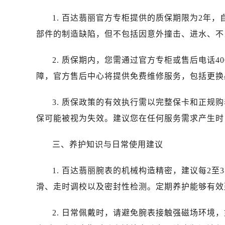
石家庄市长安区中山东路39号勒泰中
1. 百达翡丽官方专柜提供的质保期限为2年
西安市碑林区南关正街88号华侨城长
海口市龙华区金贸东路5号海口华润大厦
部件的制造缺陷，但不包括因意外撞击、进水、不
唐山市路南区新华东道100号万达广场
2. 质保期内，您需通过官方专柜或售后电话40
台州市椒江区东海大道1800号腾达中
内蒙古自治区呼和浩特市玉泉区大学西
障，官方售后中心将提供免费维修服务，包括更换
甘肃省兰州市七里河区西津西路16号兰
3. 质保政策的有效执行需以完整保卡和正规
黑龙江省大庆市萨尔图区会战大街售
黑龙江省鹤岗市向阳区红军路售后服
保可能被视为失效。建议您在任何服务需求产生时
黑龙江省黑河市爱辉区中央街售后服
三、养护知识与日常使用建议
黑龙江省鸡西市鸡冠区红军路售后服
黑龙江省佳木斯市向阳区长安路售后
1. 百达翡丽腕表的机械构造精密，建议每2
黑龙江省牡丹江市东安区太平路售后
滑、走时调校以及密封性检测。定期养护能够有效
黑龙江省七台河市桃山区大同街售后
黑龙江省齐齐哈尔市龙沙区龙华路售
2. 日常佩戴时，请避免腕表接触强磁场环境
黑龙江省双鸭山市尖山区新兴大街售