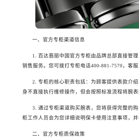
哈尔滨市道里区友谊西路600号富力中
大连市中山区人民路15号国际金融大
佛山市禅城区季华五路57号万科金融中
东莞市东城街道鸿福东路1号民盈国贸
无锡市梁溪区人民中路139号恒隆广场
一、官方专柜渠道信息
南通市崇川区工农路57号圆融广场写字
苏州市苏州工业园区星港街199号苏州
1. 百达翡丽中国官方专柜由品牌总部直接管
武汉市江汉区解放大道686号世界贸易
销售服务。您可拨打专柜电话400-881-7570，客
南宁市青秀区金湖路59号地王大厦12
合肥市蜀山区潜山路111号万象城华润
2. 专柜的核心职责包括：为顾客提供表款介
泉州市丰泽区宝洲路729号浦西万达中
身不直接执行维修操作，但会按照标准流程将腕表
青岛市南区山东路6号华润大厦B座2
烟台市芝罘区胜利路139号万达金融中
3. 通过专柜渠道购买腕表，您将获得完整的
长春市朝阳区西安大路727号中银大厦
柜工作人员会为您详细说明保卡使用注意事项，并
贵阳市南明区都司高架桥路33号亨特
昆明市盘龙区北京路928号同德昆明
二、官方专柜质保政策