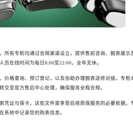
心T2座写字楼29层03室（需提前预约）
厦7层G室（需提前预约）
心C座12层1205室（需提前预约）
中心T1写字楼9层907室（需提前预约）
写字楼1座11层1104室（需提前预约）
楼16层1603室（需提前预约）
中心办公楼C座22层08室（需提前预约）
理，所有专柜均通过合规渠道设立，提供售前咨询、腕表展示
大厦38层09室（需提前预约）
服人员在线时间为每日8:00至22:00，全年无休。
楼1224室（需提前预约）
大厦B座12楼03室（需提前预约）
绍、价格查询、预订登记，以及协助办理腕表送修对接。专柜
心写字楼A座7楼709室（需提前预约）
转交至官方售后中心处理，确保服务全程合规。
2层04室（需提前预约）
心A座907室（需提前预约）
购表凭证与保卡，这些文件是享受后续质保服务的必要依据。
A座(旺进大厦)18层09室（需提前预约）
在系统中记录您的购表信息。
国际金融中心14楼14D（需提前预约）
广场写字楼10层06室（需提前预约）