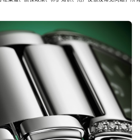
心写字楼（万象城）15层1508室（需提前预约）
际中心写字楼A塔7层704室（需提前预约）
世界贸易中心大厦南塔写字楼15层07室（需提前预约）
厦写字楼17层1701室（需提前预约）
厦写字楼1座30层05室（需提前预约）
字楼B座11层1104室（需提前预约）
写字楼15层03室（需提前预约）
心写字楼24层2406B室（需提前预约）
代广场写字楼9层902室（需提前预约）
号世茂环球金融中心写字楼（芙蓉广场）10层13室（需提前预约
楼29层2905室（需提前预约）
表服务中心（品牌授权店）3层整层（需提前预约）
表服务中心（品牌授权店）1层整层（需提前预约）
表服务中心（品牌授权店）1层整层（需提前预约）
（CCMALL）C座17层17-B（需提前预约）
10层1015室（需提前预约）