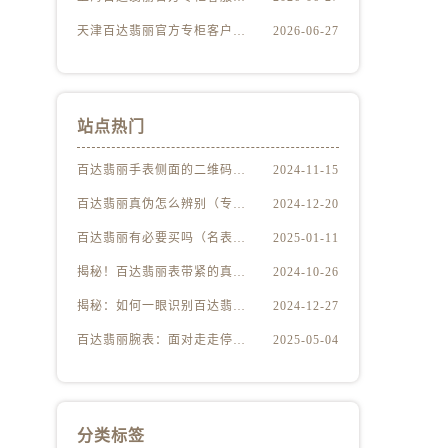
天津百达翡丽官方专柜客户服务电话权威信息通告（2026年7月最新）
2026-06-27
站点热门
百达翡丽手表侧面的二维码（解锁高端手表隐藏功能指南）
2024-11-15
百达翡丽真伪怎么辨别（专家教你识别手表真假的技巧与步骤）
2024-12-20
百达翡丽有必要买吗（名表投资与收藏的价值分析）
2025-01-11
）
揭秘！百达翡丽表带紧的真正原因，专业解读不容错过！
2024-10-26
揭秘：如何一眼识别百达翡丽机芯的年份秘密
2024-12-27
百达翡丽腕表：面对走走停停，一揽子解决技巧大公开！
2025-05-04
分类标签