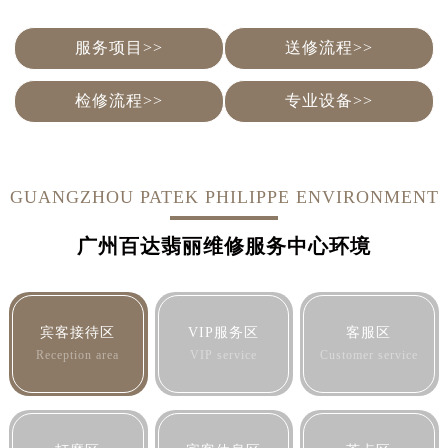
内蒙古自治区乌兰察布市集宁区恩和大街售后服务中心（需提前预约）
内蒙古自治区锡林郭勒盟市锡林浩特市光明街与额尔敦路交叉口售后服务中心（需提前预约）
服务项目>>
送修流程>>
内蒙古自治区兴安盟市乌兰浩特市兴安大街售后服务中心（需提前预约）
山西省大同市平城区迎宾街售后服务中心（需提前预约）
检修流程>>
专业设备>>
山西省晋城市城区黄华街售后服务中心（需提前预约）
山西省晋中市榆次区顺城街售后服务中心（需提前预约）
山西省临汾市尧都区解放路售后服务中心（需提前预约）
GUANGZHOU PATEK PHILIPPE ENVIRONMENT
山西省吕梁市离石区永宁中路与建设街交叉口售后服务中心（需提前预约）
山西省朔州市朔城区怡西路与鄯阳西街交汇处售后服务中心（需提前预约）
广州百达翡丽维修服务中心环境
山西省忻州市忻府区和平东街与七一南路交叉口售后服务中心（需提前预约）
山西省阳泉市郊区平阳东街与新城大道交叉口售后服务中心（需提前预约）
山西省运城市盐湖区河东街售后服务中心（需提前预约）
宾客接待区
VIP服务区
客服区
山西省长治市潞州区英雄中路售后服务中心（需提前预约）
Reception area
VIP service
Customer service
山西省太原市迎泽区迎泽街道解放路15号亨得利名表维修授权店3楼售后服务中心（需提前预约）
天津市和平区赤峰道136号天津国际金融中心26层2603室售后服务中心（需提前预约）
安徽省安庆市迎江区人民路售后服务中心（需提前预约）