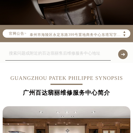
常州市新北区龙锦路1590号现代传媒中心写字楼5号楼10层1008室（需提前预约）
徐州市鼓楼区淮海东路29号苏宁广场IFC国际金融中心写字楼35层3508室（需提前预约）
扬州市邗江区国展路29号星耀天地写字楼1号楼18层1803室（需提前预约）
盐城市盐都区世纪大道5号盐城金融城写字楼1号楼16层1604室（需提前预约）
▲
官网公告>
泰州市海陵区永定东路399号置地商务中心东塔写字楼（华润万象城）17层1706室（需提前预约）
▼
宁波市江北区大闸南路500号来福士广场办公楼20层2009室（需提前预约）
杭州市上城区钱江路1366号华润大厦写字楼A座5层503-5室（需提前预约）
金华市金东区东市南街777号金华万达广场写字楼4号楼22层2209室（需提前预约）
绍兴市越城区胜利东路379号世茂天际中心写字楼8层805室（需提前预约）
嘉兴市南湖区广益路705号嘉兴世界贸易中心写字楼A座13层1304室（需提前预约）
GUANGZHOU PATEK PHILIPPE SYNOPSIS
南昌市红谷滩新区红谷中大道998号绿地双子塔（中央广场）A1座办公楼14层07室（需提前预约）
广州百达翡丽维修服务中心简介
济南市历下区经十路11111号华润中心写字楼（万象城）15层1508室（需提前预约）
广州市天河区天河路230号万菱汇国际中心写字楼A塔7层704室（需提前预约）
广州市越秀区环市东路371-375号世界贸易中心大厦南塔写字楼15层07室（需提前预约）
深圳市罗湖区深南东路5001号华润大厦写字楼17层1701室（需提前预约）
惠州市惠城区江北文昌一路7号华贸大厦写字楼1座30层05室（需提前预约）