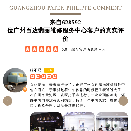
广西壮族自治区桂林市秀峰区红岭路售后服务中心（需提前预约）
GUANGZHOU PATEK PHILIPPE COMMENT
广西壮族自治区河池市金城江区金城江街道朝阳路售后服务中心（需提前预约）
广西壮族自治区贺州市八步区城东街道灵峰南路售后服务中心（需提前预约）
来自
628592
广西壮族自治区来宾市兴宾区桂中大道售后服务中心（需提前预约）
位广州百达翡丽维修服务中心客户的真实评
广西壮族自治区柳州市城中区中山中路售后服务中心（需提前预约）
价
广西壮族自治区钦州市钦南区金海湾东大街售后服务中心（需提前预约）





广西壮族自治区梧州市万秀区龙湖镇高旺路售后服务中心（需提前预约）
5.0
综合客户满意度评分
广西壮族自治区玉林市玉州区金玉路售后服务中心（需提前预约）
海南省儋州市儋州市那大镇兰洋北路售后服务中心（需提前预约）
Lv6
猫不易
海南省东方市八所镇解放西路售后服务中心（需提前预约）
海南省琼海市嘉积镇东风路售后服务中心（需提前预约）
百达翡丽手表表蒙摔碎了，正好广州百达翡丽维修服务中
心在附近，于事就趁着中午休息的时候把手表送过去了，
海南省三沙市西沙区西沙群岛永兴岛北京路售后服务中心（需提前预约）
在广州市天河区，表匠把手表进行了一次全面的检测，还
海南省三亚市吉阳区迎宾路售后服务中心（需提前预约）
好手表内部没有受到损伤，换了一个手表表蒙，维修速度


快，价格合理，以后会过来保养。
海南省万宁市万城镇解放路售后服务中心（需提前预约）
海南省文昌市文城镇教育东路售后服务中心（需提前预约）
海南省五指山市通什镇三月三大道售后服务中心（需提前预约）