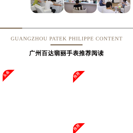
香港特别行政区尖沙咀区油尖旺区广东道售后服务中心（需提前预约）
香港特别行政区金钟区中西区金钟道售后服务中心（需提前预约）
香港特别行政区九龙区油尖旺区弥敦道售后服务中心（需提前预约）
香港特别行政区铜锣湾区湾仔区轩尼诗道售后服务中心（需提前预约）
河南省安阳市文峰区解放大道售后服务中心（需提前预约）
GUANGZHOU PATEK PHILIPPE CONTENT
河南省鹤壁市淇滨区九州路售后服务中心（需提前预约）
河南省济源市沁园街道济水大道售后服务中心（需提前预约）
广州百达翡丽手表推荐阅读
河南省焦作市解放区解放路售后服务中心（需提前预约）
河南省开封市鼓楼区中山路售后服务中心（需提前预约）
头条
推荐
河南省洛阳市西工区中州中路与解放路交叉口售后服务中心（需提前预约）
河南省漯河市源汇区交通路售后服务中心（需提前预约）
河南省南阳市宛城区范蠡东路与南都路交叉口售后服务中心（需提前预约）
河南省平顶山市卫东区建设路售后服务中心（需提前预约）
河南省濮阳市大华龙区开州路绿城路交叉口售后服务中心（需提前预约）
河南省三门峡市湖滨区和平路售后服务中心（需提前预约）
河南省商丘市梁园区神火大道售后服务中心（需提前预约）
推荐