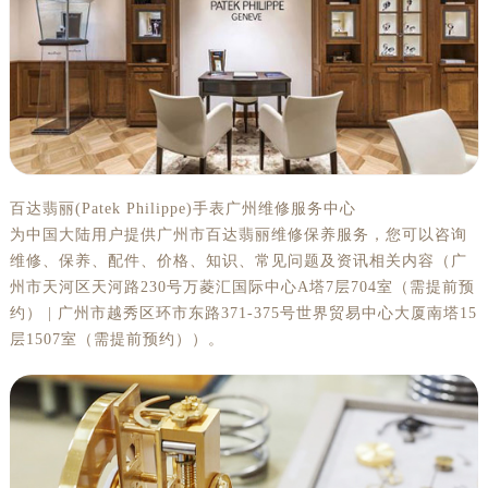
厦门市思明区湖滨东路95号华润大厦写字楼B座11层1104室（需提前预约）
福州市鼓楼区五四路128-1号恒力城写字楼15层03室（需提前预约）
成都市锦江区人民东路6号SAC东原中心写字楼24层2406B室（需提前预约）
重庆市江北区观音桥步行街2号融恒时代广场写字楼9层902室（需提前预约）
长沙市芙蓉区定王台街道建湘路393号世茂环球金融中心写字楼（芙蓉广场）10层13室（需提前预约）
郑州市二七区铭功路10号华润大厦写字楼29层2905室（需提前预约）
太原市迎泽区解放路15号亨得利名表服务中心（品牌授权店）3层整层（需提前预约）
百达翡丽(Patek Philippe)手表广州维修服务中心
沈阳市沈河区中街路137号亨得利名表服务中心（品牌授权店）1层整层（需提前预约）
为中国大陆用户提供广州市百达翡丽维修保养服务，您可以咨询
沈阳市沈河区中街路83号亨得利名表服务中心（品牌授权店）1层整层（需提前预约）
维修、保养、配件、价格、知识、常见问题及资讯相关内容（广
乌鲁木齐市天山区红山路26号时代广场（CCMALL）C座17层17-B（需提前预约）
州市天河区天河路230号万菱汇国际中心A塔7层704室（需提前预
温州市鹿城区锦绣路1067号置信广场10层1015室（需提前预约）
约） | 广州市越秀区环市东路371-375号世界贸易中心大厦南塔15
哈尔滨市道里区友谊西路600号富力中心T2座写字楼29层03室（需提前预约）
层1507室（需提前预约））。
大连市中山区人民路15号国际金融大厦7层G室（需提前预约）
佛山市禅城区季华五路57号万科金融中心C座12层1205室（需提前预约）
东莞市东城街道鸿福东路1号民盈国贸中心T1写字楼9层907室（需提前预约）
无锡市梁溪区人民中路139号恒隆广场写字楼1座11层1104室（需提前预约）