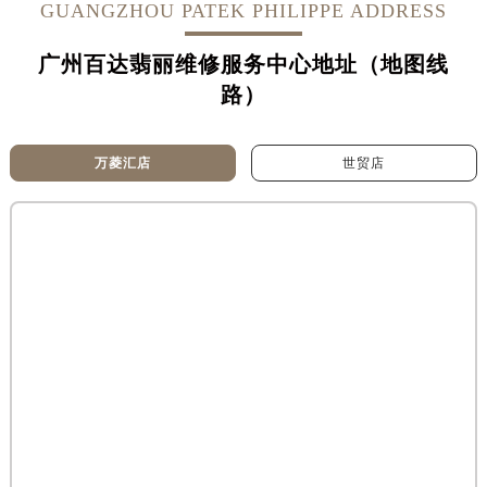
内蒙古自治区呼和浩特市玉泉区大学西街70号华润万象城写字楼（鄂尔多斯大厦）23层2326室（需提前预约）
GUANGZHOU PATEK PHILIPPE ADDRESS
甘肃省兰州市七里河区西津西路16号兰州中心写字楼21层2102室（需提前预约）
广州百达翡丽维修服务中心地址（地图线
重庆市解放碑渝中区民权路28号英利国际金融中心写字楼20层01室（需提前预约）
路）
黑龙江省大庆市萨尔图区会战大街售后服务中心（需提前预约）
黑龙江省鹤岗市向阳区红军路售后服务中心（需提前预约）
黑龙江省黑河市爱辉区中央街售后服务中心（需提前预约）
万菱汇店
世贸店
黑龙江省鸡西市鸡冠区红军路售后服务中心（需提前预约）
黑龙江省佳木斯市向阳区长安路售后服务中心（需提前预约）
黑龙江省牡丹江市东安区太平路售后服务中心（需提前预约）
黑龙江省七台河市桃山区大同街售后服务中心（需提前预约）
黑龙江省齐齐哈尔市龙沙区龙华路售后服务中心（需提前预约）
黑龙江省双鸭山市尖山区新兴大街售后服务中心（需提前预约）
黑龙江省绥化市北林区新华街与康庄路交叉口售后服务中心（需提前预约）
黑龙江省伊春市伊美区通河路售后服务中心（需提前预约）
吉林省白城市洮北区明仁南街售后服务中心（需提前预约）
吉林省白山市浑江区浑江大街售后服务中心（需提前预约）