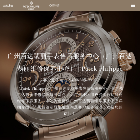

2026年8月中国区售后服务网络优化升级公告
广州百达翡丽手表售后服务中心（广州百达
2026年8月全国官方售后客户服务热线：
翡丽维修保养中心） | Patek Philippe
官方全国统一服务热线，服务覆盖中国大陆、香港、澳门、台湾全部区域（非大陆需加拨“+86”）
2026年8月售后服务中心最新网点地址：
客户服务电话：400-805-0910
北京市朝阳区建国门外大街甲6号华熙国际中心写字楼D座11层1102室（北京总部）（需提前预约）
（Patek Philippe）广州百达翡丽手表售后服务中心，是广州
百达翡丽维修保养服务网点，为广州地区用户提供百达翡丽
北京市东城区东长安街1号东方广场写字楼W3座6层602室（需提前预约）
维修保养服务。本站为您提供广州百达翡丽维修服务中心详
天津市和平区赤峰道136号天津国际金融中心写字楼26层2603室（需提前预约）
细介绍、广州百达翡丽地址查询及客户服务电话，欢迎您的
访问！
上海市徐汇区虹桥路3号港汇中心写字楼2座37层3705室（需提前预约）
上海市黄浦区南京东路299号宏伊国际广场写字楼8层806室（需提前预约）
南京市秦淮区中山南路1号（新街口）南京中心写字楼22层C1-1室（需提前预约）