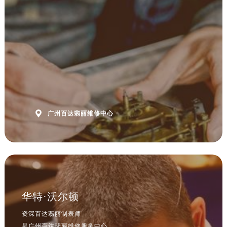
澳门特别行政区大堂区议事亭前地（新马路）售后服务中心（需提前预约）
澳门特别行政区风顺堂区南湾大马路售后服务中心（需提前预约）
澳门特别行政区花地玛堂区关闸广场售后服务中心（需提前预约）
澳门特别行政区花王堂区大三巴商圈售后服务中心（需提前预约）
澳门特别行政区嘉模堂区官也街售后服务中心（需提前预约）
澳门省路氹城市金光大道售后服务中心（需提前预约）
澳门特别行政区望德堂区塔石广场售后服务中心（需提前预约）
福建省福州市鼓楼区五四路128-1号恒力城写字楼15层03室售后服务中心（需提前预约）

广州百达翡丽维修中心
福建省厦门市思明区湖滨东路95号万象城华润大厦B座11层1104室售后服务中心（需提前预约）
广东省潮州市潮安区新风路与潮汕路交汇处售后服务中心（需提前预约）
广东省广州市天河区天河路230号万菱汇国际中心A塔7层704室售后服务中心（需提前预约）
广东省广州市越秀区环市东路371-375号世界贸易中心大厦南塔15层1507室售后服务中心（需提前预约）
广东省河源市源城区越王大道售后服务中心（需提前预约）
广东省惠州市惠城区江北文昌一路7号华贸大厦1座30层3005室售后服务中心（需提前预约）
华特·沃尔顿
广东省江门市蓬江区广场西路售后服务中心（需提前预约）
广东省揭阳市榕城进贤门步行街售后服务中心（需提前预约）
资深百达翡丽制表师
是广州百达翡丽维修服务中心