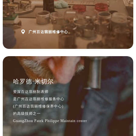
山东省泰安市泰山区财源街道泰山大街售后服务中心（需提前预约）
山东省威海市环翠区新威海路89号振华商厦一楼名表维修售后服务中心（需提前预约）
山东省潍坊市奎文区东风东街售后服务中心（需提前预约）
山东省枣庄市滕州市北辛路与善国路交叉口售后服务中心（需提前预约）

广州百达翡丽维修中心
山东省淄博市张店区金晶大道售后服务中心（需提前预约）
上海市黄浦区南京东路299号宏伊国际广场写字楼8层806室售后服务中心（需提前预约）
上海市徐汇区虹桥路3号港汇中心2座37层3705室售后服务中心（需提前预约）
浙江省杭州市上城区钱江路1366号华润大厦A座5层503-5室售后服务中心（需提前预约）
浙江省湖州市吴兴区劳动路售后服务中心（需提前预约）
浙江省嘉兴市南湖区广益路705号嘉兴世界贸易中心A座13层1304室售后服务中心（需提前预约）
哈罗德·米切尔
浙江省金华市金东区东市南街777号金华万达广场4号楼22楼2209室售后服务中心（需提前预约）
资深百达翡丽制表师
浙江省丽水市莲都区解放街售后服务中心（需提前预约）
是广州百达翡丽维修服务中心
浙江省宁波市江北区大闸南路500号来福士广场办公楼20层2009室售后服务中心（需提前预约）
(广州百达翡丽维修保养中心)
浙江省衢州市柯城区上街售后服务中心（需提前预约）
的高级技师之一
浙江省绍兴市越城区胜利东路379号世茂天际中心写字楼8层805室售后服务中心（需提前预约）
GuangZhou Patek Philippe Maintain center
浙江省舟山市定海区解放东路售后服务中心（需提前预约）