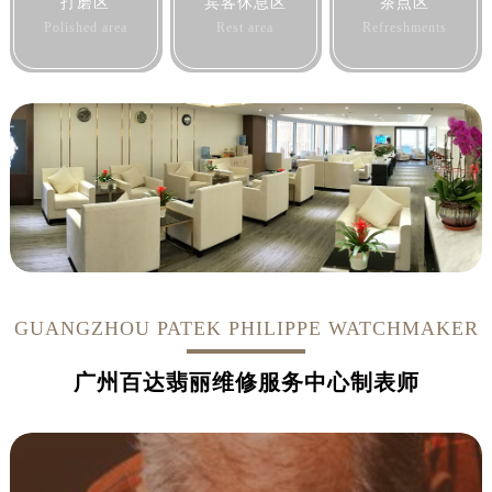
安徽省蚌埠市蚌山区淮河路售后服务中心（需提前预约）
打磨区
宾客休息区
茶点区
Polished area
Rest area
Refreshments
安徽省亳州市谯城区魏武大道售后服务中心（需提前预约）
安徽省池州市贵池区长江路售后服务中心（需提前预约）
安徽省滁州市琅琊区南谯北路售后服务中心（需提前预约）
安徽省阜阳市颍州区颍州北路售后服务中心（需提前预约）
安徽省淮北市相山区淮海路售后服务中心（需提前预约）
安徽省淮南市田家庵区国庆中路售后服务中心（需提前预约）
安徽省黄山市屯溪区黄山西路售后服务中心（需提前预约）
安徽省六安市金安区解放中路售后服务中心（需提前预约）
安徽省马鞍山市雨山区湖南西路售后服务中心（需提前预约）
安徽省宿州市埇桥区人民中路售后服务中心（需提前预约）
GUANGZHOU PATEK PHILIPPE WATCHMAKER
安徽省铜陵市铜官区石城大道售后服务中心（需提前预约）
安徽省芜湖市镜湖区中山路步行街售后服务中心（需提前预约）
广州百达翡丽维修服务中心制表师
安徽省宣城市宣州区叠嶂西路售后服务中心（需提前预约）
福建省龙岩市新罗区九一南路售后服务中心（需提前预约）
福建省南平市建阳区人民西路售后服务中心（需提前预约）