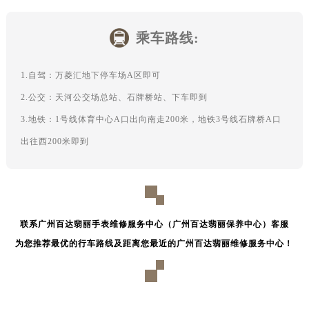
辽宁省盘锦市兴隆台区石油大街售后服务中心（需提前预约）
辽宁省铁岭市银州区南马路售后服务中心（需提前预约）
乘车路线:
辽宁省营口市站前区市府路与渤海大街交叉口售后服务中心（需提前预约）
辽宁省沈阳市沈河区中街路137号亨得利名表维修授权店1楼售后服务中心（需提前预约）
1.自驾：万菱汇地下停车场A区即可
辽宁省沈阳市沈河区中街路83号亨得利名表维修授权店1楼售后服务中心（需提前预约）
北京市朝阳区建国门外大街甲6号华熙国际中心D座11层1102室售后服务中心（北京总部）（需提前预约）
2.公交：天河公交场总站、石牌桥站、下车即到
北京市东城区东长安街1号王府井东方广场W3座6层602室售后服务中心（需提前预约）
3.地铁：1号线体育中心A口出向南走200米，地铁3号线石牌桥A口
河北省保定市竞秀区朝阳北大街北国先天下售后服务中心（需提前预约）
出往西200米即到
内蒙古自治区阿拉善盟市左旗土尔扈特大街售后服务中心（需提前预约）
内蒙古自治区巴彦淖尔市临河区新华街售后服务中心（需提前预约）
内蒙古自治区包头市青山区幸福路甲3号王府井百货名表维修售后服务中心（需提前预约）
内蒙古自治区赤峰市红山区哈达街售后服务中心（需提前预约）
联系广州百达翡丽手表维修服务中心（广州百达翡丽保养中心）客服
内蒙古自治区鄂尔多斯市东胜区伊金霍洛街售后服务中心（需提前预约）
为您推荐最优的行车路线及距离您最近的广州百达翡丽维修服务中心！
内蒙古自治区呼伦贝尔市海拉尔区中央街售后服务中心（需提前预约）
内蒙古自治区通辽市科尔沁区明仁大街售后服务中心（需提前预约）
内蒙古自治区乌海市海勃湾区人民南路售后服务中心（需提前预约）