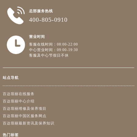
湖北省宜昌市西陵区夷陵大道与港窑路售后服务中心（需提前预约）
湖南省常德市武陵区人民路售后服务中心（需提前预约）
总部服务热线
湖南省郴州市北湖区国庆北路售后服务中心（需提前预约）
400-805-0910
湖南省衡阳市雁峰区解放路售后服务中心（需提前预约）
湖南省怀化市鹤城区迎丰中路售后服务中心（需提前预约）
营业时间
湖南省娄底市娄星区长青街售后服务中心（需提前预约）
客服在线时间：08:00-22:00
中心营业时间：09:00-19:30
湖南省邵阳市双清区东风路售后服务中心（需提前预约）
客服及中心节假日不休
湖南省湘潭市雨湖区莲城大道售后服务中心（需提前预约）
湖南省益阳市赫山区桃花仑路售后服务中心（需提前预约）
湖南省永州市冷水滩区永州大道与中兴路交叉口售后服务中心（需提前预约）
站点导航
湖南省岳阳市岳阳楼区东茅岭路售后服务中心（需提前预约）
百达翡丽在线服务
湖南省张家界市永定区解放路售后服务中心（需提前预约）
百达翡丽中心介绍
湖南省长沙市芙蓉区建湘路393号世茂环球金融中心写字楼10层1013室售后服务中心（需提前预约）
百达翡丽维修及保养项目
湖南省株洲市芦淞区建设南路售后服务中心（需提前预约）
百达翡丽中国区服务网点
甘肃省白银市白银区北京路售后服务中心（需提前预约）
百达翡丽最新资讯及保养知识
甘肃省定西市安定区解放路售后服务中心（需提前预约）
热门标签