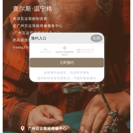
福建省宁德市蕉城区天湖东路售后服务中心（需提前预约）
查尔斯·温宁格
福建省莆田市城厢区霞林街道荔华东大道售后服务中心（需提前预约）
福建省三明市三元区东乾二路售后服务中心（需提前预约）
资深百达翡丽制表师
福建省漳州市龙文区步港路售后服务中心（需提前预约）
是广州百达翡丽维修服务中心
(广州百达翡丽维修保养中心)
江苏省常州市新北区龙锦路1590号现代传媒中心5号楼10层1008室售后服务中心（需提前预约）
预约入口
关闭
的高级技师之一
江苏省淮安市清江浦区淮海北路售后服务中心（需提前预约）
GuangZhou Patek Philippe Maintain center
江苏省连云港市海州区通灌北路售后服务中心（需提前预约）
江苏省南京市秦淮区中山南路1号南京中心22层22-C1-C3室售后服务中心（需提前预约）
立即预约
江苏省宿迁市宿城区西湖路售后服务中心（需提前预约）
提前预约免排队，到店即享服务
江苏省泰州市海陵区永定东路399号置地商务中心东塔（华润万象城）17层1706室售后服务中心（需提前预约）
预约时间有变无需取消，可随时重新预约
江苏省徐州市鼓楼区淮海东路29号苏宁广场IFC国际金融中心35层3508室售后服务中心（需提前预约）
江苏省盐城市盐都区世纪大道5号盐城金融城写字楼1号楼16层1604室售后服务中心（需提前预约）
江苏省扬州市邗江区国展路29号星耀天地写字楼1号楼18层1803室售后服务中心（需提前预约）
江苏省镇江市京口区中山东路售后服务中心（需提前预约）
江西省抚州市临川区赣东大道售后服务中心（需提前预约）
江西省赣州市章贡区文清路售后服务中心（需提前预约）

广州百达翡丽维修中心