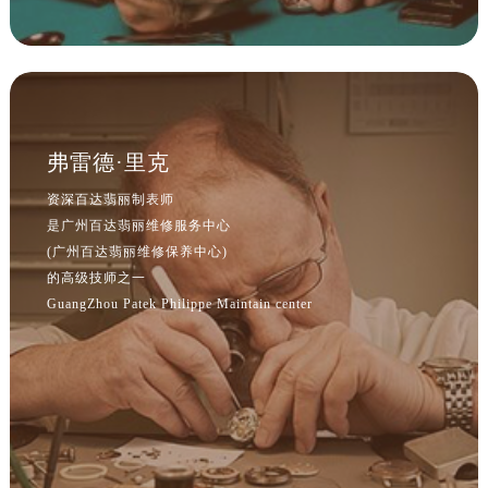
江西省吉安市吉州区井冈山大道售后服务中心（需提前预约）
江西省景德镇市珠山区珠山中路售后服务中心（需提前预约）
江西省九江市浔阳区浔阳路售后服务中心（需提前预约）
江西省南昌市红谷滩新区红谷中大道998号绿地双子塔（中央广场）A1座办公楼14层1407室售后服务中心（需提前预约）
江西省萍乡市安源区萍安北大道与康庄路交叉口售后服务中心（需提前预约）
江西省上饶市信州区滨江西路售后服务中心（需提前预约）
弗雷德·里克
江西省新余市渝水区北湖西路售后服务中心（需提前预约）
资深百达翡丽制表师
江西省宜春市袁州区中山中路售后服务中心（需提前预约）
是广州百达翡丽维修服务中心
江西省鹰潭市月湖区胜利东路售后服务中心（需提前预约）
(广州百达翡丽维修保养中心)
山东省德州市德城区东风中路售后服务中心（需提前预约）
的高级技师之一
GuangZhou Patek Philippe Maintain center
山东省东营市东营区济南路售后服务中心（需提前预约）
山东省济南市历下区经十路11111号华润中心写字楼（万象城）15层1508室售后服务中心（需提前预约）
山东省济宁市任城区太白楼路售后服务中心（需提前预约）
山东省莱芜市文化南路8号银座商城名表维修一楼名表维修售后服务中心（需提前预约）
山东省临沂市兰山区解放路售后服务中心（需提前预约）
山东省日照市东港区烟台路售后服务中心（需提前预约）