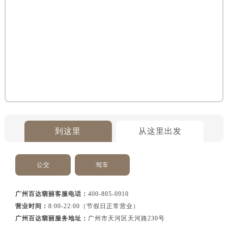
吉林省吉林市船营区河南街售后服务中心（需提前预约）
吉林省辽源市龙山区人民大街售后服务中心（需提前预约）
吉林省梅河口市新华街道梅河大街售后服务中心（需提前预约）
吉林省四平市铁东区紫气大路与南九经街交汇处售后服务中心（需提前预约）
吉林省松原市宁江区五环大街售后服务中心（需提前预约）
吉林省通化市东昌区环通乡江南大街售后服务中心（需提前预约）
吉林省延边市延吉市解放路售后服务中心（需提前预约）
辽宁省鞍山市铁东区站前街售后服务中心（需提前预约）
辽宁省本溪市平山区胜利路售后服务中心（需提前预约）
辽宁省朝阳市双塔区新华路售后服务中心（需提前预约）
到这里
从这里出发
辽宁省丹东市振兴区七经街售后服务中心（需提前预约）
辽宁省抚顺市新抚区东一路售后服务中心（需提前预约）
公交
驾车
辽宁省阜新市海州区解放大街售后服务中心（需提前预约）
辽宁省葫芦岛市连山区中央路售后服务中心（需提前预约）
广州百达翡丽客服电话：
400-805-0910
辽宁省锦州市古塔区中央大街售后服务中心（需提前预约）
营业时间：
8:00-22:00（节假日正常营业）
辽宁省辽阳市白塔区新运大街售后服务中心（需提前预约）
广州百达翡丽服务地址：
广州市天河区天河路230号