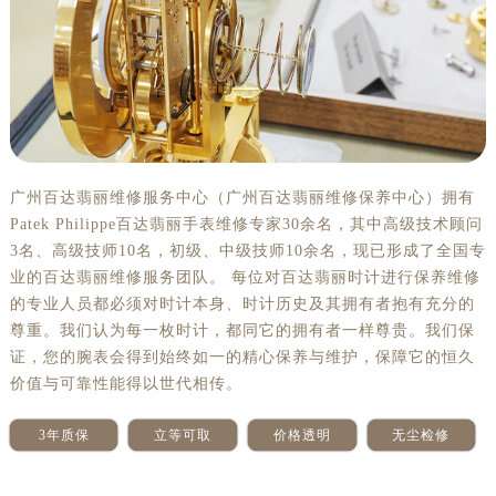
南通市崇川区工农路57号圆融广场写字楼16层1603室（需提前预约）
苏州市苏州工业园区星港街199号苏州中心办公楼C座22层08室（需提前预约）
武汉市江汉区解放大道686号世界贸易大厦38层09室（需提前预约）
南宁市青秀区金湖路59号地王大厦12楼1224室（需提前预约）
合肥市蜀山区潜山路111号万象城华润大厦B座12楼03室（需提前预约）
泉州市丰泽区宝洲路729号浦西万达中心写字楼A座7楼709室（需提前预约）
青岛市南区山东路6号华润大厦B座22层04室（需提前预约）
广州百达翡丽维修服务中心（广州百达翡丽维修保养中心）拥有
烟台市芝罘区胜利路139号万达金融中心A座907室（需提前预约）
Patek Philippe百达翡丽手表维修专家30余名，其中高级技术顾问
长春市朝阳区西安大路727号中银大厦A座(旺进大厦)18层09室（需提前预约）
3名、高级技师10名，初级、中级技师10余名，现已形成了全国专
业的百达翡丽维修服务团队。 每位对百达翡丽时计进行保养维修
贵阳市南明区都司高架桥路33号亨特国际金融中心14楼14D（需提前预约）
的专业人员都必须对时计本身、时计历史及其拥有者抱有充分的
昆明市盘龙区北京路928号同德昆明广场写字楼10层06室（需提前预约）
尊重。我们认为每一枚时计，都同它的拥有者一样尊贵。我们保
石家庄市长安区中山东路39号勒泰中心写字楼B座13层07室（需提前预约）
证，您的腕表会得到始终如一的精心保养与维护，保障它的恒久
西安市碑林区南关正街88号华侨城长安国际中心E座6楼10室（需提前预约）
价值与可靠性能得以世代相传。
海口市龙华区金贸东路5号海口华润大厦B座17层1707室（需提前预约）
唐山市路南区新华东道100号万达广场写字楼A座10层1002室（需提前预约）
3年质保
立等可取
价格透明
无尘检修
台州市椒江区东海大道1800号腾达中心东1幢20楼2002室（需提前预约）