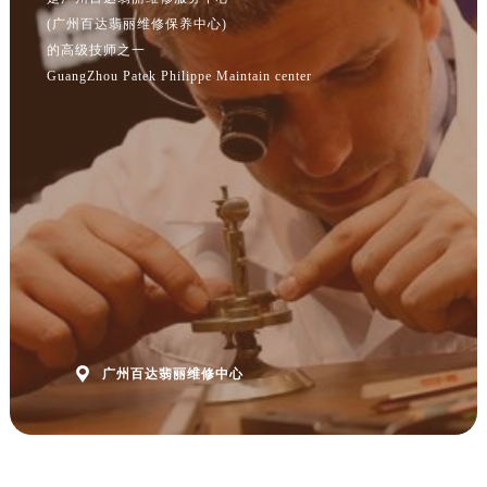
广东省茂名市电白区水东街道迎宾大道售后服务中心（需提前预约）
(广州百达翡丽维修保养中心)
广东省梅州市梅江区金燕大道售后服务中心（需提前预约）
的高级技师之一
广东省清远市清城区湖西路售后服务中心（需提前预约）
GuangZhou Patek Philippe Maintain center
广东省汕头市龙湖区长平路售后服务中心（需提前预约）
广东省汕尾市城区香洲街道园林社区翠园街售后服务中心（需提前预约）
广东省韶关市武江区芙蓉新区与老城中心交汇处售后服务中心（需提前预约）
广东省深圳市罗湖区深南东路5001号华润大厦17层1701室售后服务中心（需提前预约）
广东省阳江市江城区东风一路售后服务中心（需提前预约）
广东省云浮市云城区金山路售后服务中心（需提前预约）
广东省湛江市赤坎区观海北路售后服务中心（需提前预约）
广东省肇庆市端州区信安大道与砚都大道交汇处售后服务中心（需提前预约）
广西壮族自治区百色市右江区中山二路售后服务中心（需提前预约）
广西壮族自治区北海市海城区北京路售后服务中心（需提前预约）

广州百达翡丽维修中心
广西壮族自治区崇左市江州区石景林街道友谊大道与丽川路交汇处售后服务中心（需提前预约）
广西壮族自治区防城港市港口区金花茶大道售后服务中心（需提前预约）
广西壮族自治区贵港市港北区港城街道布山大道与仙衣路交叉口售后服务中心（需提前预约）