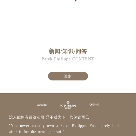
河南省新乡市红旗区人民路售后服务中心（需提前预约）
河南省信阳市浉河区东方红大道售后服务中心（需提前预约）
河南省许昌市魏都区建安大道与八龙路交叉口售后服务中心（需提前预约）
河南省郑州市二七区民主路10号华润大厦29层2905室售后服务中心（需提前预约）
河南省周口市川汇区七一路售后服务中心（需提前预约）
河南省驻马店市驿城区乐山大道与置地大道交叉口售后服务中心（需提前预约）
新闻/知识/问答
湖北省鄂州市鄂城区文星大道售后服务中心（需提前预约）
Patek Philippe CONTENT
湖北省黄冈市黄州区赤壁大道售后服务中心（需提前预约）
湖北省黄石市黄石港区武汉路售后服务中心（需提前预约）
更多
湖北省荆门市东宝中天街步行街售后服务中心（需提前预约）
湖北省荆州市荆州区荆中路售后服务中心（需提前预约）
湖北省十堰市茅箭区人民北路售后服务中心（需提前预约）
湖北省随州市曾都区青年路售后服务中心（需提前预约）
湖北省咸宁市咸安区长安大道售后服务中心（需提前预约）
没人能拥有百达翡丽,只不过为下一代保管而已
湖北省襄阳市樊城区长虹路与人民路交叉口售后服务中心（需提前预约）
"You never actually own a Patek Philippe. You merely look
湖北省孝感市孝南区复兴大道售后服务中心（需提前预约）
after it for the next generati.”