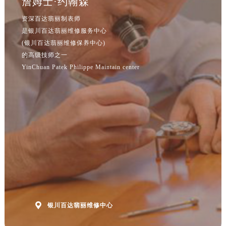
詹姆士·约翰森
江苏省连云港市海州区通灌北路售后服务中心（需提前预约）
江苏省南京市秦淮区中山南路1号南京中心22层22-C1-C3室售后服务中心（需提前预约）
资深百达翡丽制表师
江苏省宿迁市宿城区西湖路售后服务中心（需提前预约）
是银川百达翡丽维修服务中心
(银川百达翡丽维修保养中心)
江苏省泰州市海陵区永定东路399号置地商务中心东塔（华润万象城）17层1706室售后服务中心（需提前预约）
的高级技师之一
江苏省徐州市鼓楼区淮海东路29号苏宁广场IFC国际金融中心35层3508室售后服务中心（需提前预约）
YinChuan Patek Philippe Maintain center
江苏省盐城市盐都区世纪大道5号盐城金融城写字楼1号楼16层1604室售后服务中心（需提前预约）
江苏省扬州市邗江区国展路29号星耀天地写字楼1号楼18层1803室售后服务中心（需提前预约）
江苏省镇江市京口区中山东路售后服务中心（需提前预约）
江西省抚州市临川区赣东大道售后服务中心（需提前预约）
江西省赣州市章贡区文清路售后服务中心（需提前预约）
江西省吉安市吉州区井冈山大道售后服务中心（需提前预约）
江西省景德镇市珠山区珠山中路售后服务中心（需提前预约）
江西省九江市浔阳区浔阳路售后服务中心（需提前预约）
江西省南昌市红谷滩新区红谷中大道998号绿地双子塔（中央广场）A1座办公楼14层1407室售后服务中心（需提前预约）
江西省萍乡市安源区萍安北大道与康庄路交叉口售后服务中心（需提前预约）

银川百达翡丽维修中心
江西省上饶市信州区滨江西路售后服务中心（需提前预约）