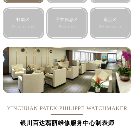
黑龙江省鸡西市鸡冠区红军路售后服务中心（需提前预约）
黑龙江省佳木斯市向阳区长安路售后服务中心（需提前预约）
黑龙江省牡丹江市东安区太平路售后服务中心（需提前预约）
打磨区
宾客休息区
茶点区
黑龙江省七台河市桃山区大同街售后服务中心（需提前预约）
Polished area
Rest area
Refreshments
黑龙江省齐齐哈尔市龙沙区龙华路售后服务中心（需提前预约）
黑龙江省双鸭山市尖山区新兴大街售后服务中心（需提前预约）
黑龙江省绥化市北林区新华街与康庄路交叉口售后服务中心（需提前预约）
黑龙江省伊春市伊美区通河路售后服务中心（需提前预约）
吉林省白城市洮北区明仁南街售后服务中心（需提前预约）
吉林省白山市浑江区浑江大街售后服务中心（需提前预约）
吉林省吉林市船营区河南街售后服务中心（需提前预约）
吉林省辽源市龙山区人民大街售后服务中心（需提前预约）
吉林省梅河口市新华街道梅河大街售后服务中心（需提前预约）
YINCHUAN PATEK PHILIPPE WATCHMAKER
吉林省四平市铁东区紫气大路与南九经街交汇处售后服务中心（需提前预约）
吉林省松原市宁江区五环大街售后服务中心（需提前预约）
银川百达翡丽维修服务中心制表师
吉林省通化市东昌区环通乡江南大街售后服务中心（需提前预约）