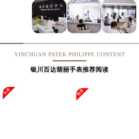
上海市徐汇区虹桥路3号港汇中心2座37层3705室售后服务中心（需提前预约）
浙江省杭州市上城区钱江路1366号华润大厦A座5层503-5室售后服务中心（需提前预约）
浙江省湖州市吴兴区劳动路售后服务中心（需提前预约）
浙江省嘉兴市南湖区广益路705号嘉兴世界贸易中心A座13层1304室售后服务中心（需提前预约）
浙江省金华市金东区东市南街777号金华万达广场4号楼22楼2209室售后服务中心（需提前预约）
浙江省丽水市莲都区解放街售后服务中心（需提前预约）
浙江省宁波市江北区大闸南路500号来福士广场办公楼20层2009室售后服务中心（需提前预约）
YINCHUAN PATEK PHILIPPE CONTENT
浙江省衢州市柯城区上街售后服务中心（需提前预约）
银川百达翡丽手表推荐阅读
浙江省绍兴市越城区胜利东路379号世茂天际中心写字楼8层805室售后服务中心（需提前预约）
浙江省舟山市定海区解放东路售后服务中心（需提前预约）
澳门特别行政区大堂区议事亭前地（新马路）售后服务中心（需提前预约）
头条
推荐
澳门特别行政区风顺堂区南湾大马路售后服务中心（需提前预约）
澳门特别行政区花地玛堂区关闸广场售后服务中心（需提前预约）
澳门特别行政区花王堂区大三巴商圈售后服务中心（需提前预约）
澳门特别行政区嘉模堂区官也街售后服务中心（需提前预约）
澳门省路氹城市金光大道售后服务中心（需提前预约）