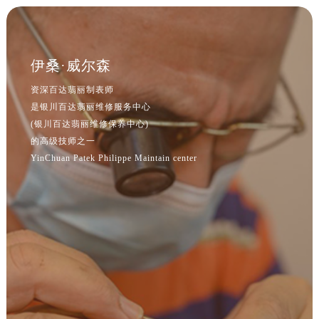
吉林省延边市延吉市解放路售后服务中心（需提前预约）
辽宁省鞍山市铁东区站前街售后服务中心（需提前预约）
辽宁省本溪市平山区胜利路售后服务中心（需提前预约）
辽宁省朝阳市双塔区新华路售后服务中心（需提前预约）
伊桑·威尔森
辽宁省丹东市振兴区七经街售后服务中心（需提前预约）
资深百达翡丽制表师
辽宁省抚顺市新抚区东一路售后服务中心（需提前预约）
是银川百达翡丽维修服务中心
辽宁省阜新市海州区解放大街售后服务中心（需提前预约）
(银川百达翡丽维修保养中心)
辽宁省葫芦岛市连山区中央路售后服务中心（需提前预约）
的高级技师之一
YinChuan Patek Philippe Maintain center
辽宁省锦州市古塔区中央大街售后服务中心（需提前预约）
辽宁省辽阳市白塔区新运大街售后服务中心（需提前预约）
辽宁省盘锦市兴隆台区石油大街售后服务中心（需提前预约）
辽宁省铁岭市银州区南马路售后服务中心（需提前预约）
辽宁省营口市站前区市府路与渤海大街交叉口售后服务中心（需提前预约）
辽宁省沈阳市沈河区中街路137号亨得利名表维修授权店1楼售后服务中心（需提前预约）
辽宁省沈阳市沈河区中街路83号亨得利名表维修授权店1楼售后服务中心（需提前预约）
北京市朝阳区建国门外大街甲6号华熙国际中心D座11层1102室售后服务中心（北京总部）（需提前预约）