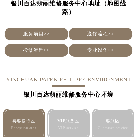
青岛市南区山东路6号华润大厦B座22层04室（需提前预约）
银川百达翡丽维修服务中心地址（地图线
烟台市芝罘区胜利路139号万达金融中心A座907室（需提前预约）
路）
长春市朝阳区西安大路727号中银大厦A座(旺进大厦)18层09室（需提前预约）
贵阳市南明区都司高架桥路33号亨特国际金融中心14楼14D（需提前预约）
服务项目>>
送修流程>>
昆明市盘龙区北京路928号同德昆明广场写字楼10层06室（需提前预约）
石家庄市长安区中山东路39号勒泰中心写字楼B座13层07室（需提前预约）
检修流程>>
专业设备>>
西安市碑林区南关正街88号华侨城长安国际中心E座6楼10室（需提前预约）
海口市龙华区金贸东路5号海口华润大厦B座17层1707室（需提前预约）
唐山市路南区新华东道100号万达广场写字楼A座10层1002室（需提前预约）
台州市椒江区东海大道1800号腾达中心东1幢20楼2002室（需提前预约）
YINCHUAN PATEK PHILIPPE ENVIRONMENT
内蒙古自治区呼和浩特市玉泉区大学西街70号华润万象城写字楼（鄂尔多斯大厦）23层2326室（需提前预约）
银川百达翡丽维修服务中心环境
甘肃省兰州市七里河区西津西路16号兰州中心写字楼21层2102室（需提前预约）
重庆市解放碑渝中区民权路28号英利国际金融中心写字楼20层01室（需提前预约）
黑龙江省大庆市萨尔图区会战大街售后服务中心（需提前预约）
黑龙江省鹤岗市向阳区红军路售后服务中心（需提前预约）
宾客接待区
VIP服务区
客服区
Reception area
VIP service
Customer service
黑龙江省黑河市爱辉区中央街售后服务中心（需提前预约）