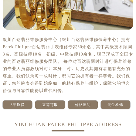
太原市迎泽区解放路15号亨得利名表服务中心（品牌授权店）3层整层（需提前预约）
沈阳市沈河区中街路137号亨得利名表服务中心（品牌授权店）1层整层（需提前预约）
沈阳市沈河区中街路83号亨得利名表服务中心（品牌授权店）1层整层（需提前预约）
乌鲁木齐市天山区红山路26号时代广场（CCMALL）C座17层17-B（需提前预约）
温州市鹿城区锦绣路1067号置信广场10层1015室（需提前预约）
银川百达翡丽维修服务中心（银川百达翡丽维修保养中心）拥有
哈尔滨市道里区友谊西路600号富力中心T2座写字楼29层03室（需提前预约）
Patek Philippe百达翡丽手表维修专家30余名，其中高级技术顾问
大连市中山区人民路15号国际金融大厦7层G室（需提前预约）
3名、高级技师10名，初级、中级技师10余名，现已形成了全国专
佛山市禅城区季华五路57号万科金融中心C座12层1205室（需提前预约）
业的百达翡丽维修服务团队。 每位对百达翡丽时计进行保养维修
东莞市东城街道鸿福东路1号民盈国贸中心T1写字楼9层907室（需提前预约）
的专业人员都必须对时计本身、时计历史及其拥有者抱有充分的
尊重。我们认为每一枚时计，都同它的拥有者一样尊贵。我们保
无锡市梁溪区人民中路139号恒隆广场写字楼1座11层1104室（需提前预约）
证，您的腕表会得到始终如一的精心保养与维护，保障它的恒久
南通市崇川区工农路57号圆融广场写字楼16层1603室（需提前预约）
价值与可靠性能得以世代相传。
苏州市苏州工业园区星港街199号苏州中心办公楼C座22层08室（需提前预约）
武汉市江汉区解放大道686号世界贸易大厦38层09室（需提前预约）
3年质保
立等可取
价格透明
无尘检修
南宁市青秀区金湖路59号地王大厦12楼1224室（需提前预约）
合肥市蜀山区潜山路111号万象城华润大厦B座12楼03室（需提前预约）
YINCHUAN PATEK PHILIPPE ADDRESS
泉州市丰泽区宝洲路729号浦西万达中心写字楼A座7楼709室（需提前预约）