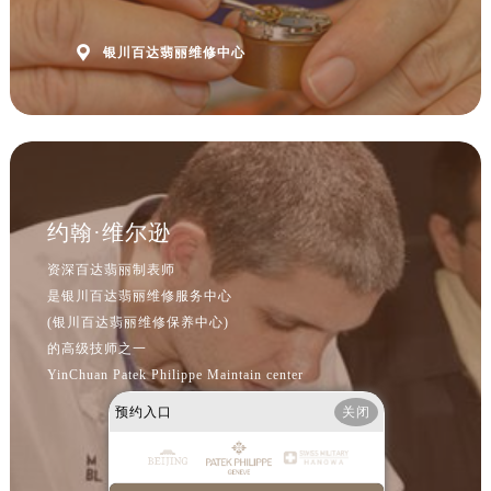
北京市东城区东长安街1号王府井东方广场W3座6层602室售后服务中心（需提前预约）
河北省保定市竞秀区朝阳北大街北国先天下售后服务中心（需提前预约）

银川百达翡丽维修中心
内蒙古自治区阿拉善盟市左旗土尔扈特大街售后服务中心（需提前预约）
内蒙古自治区巴彦淖尔市临河区新华街售后服务中心（需提前预约）
内蒙古自治区包头市青山区幸福路甲3号王府井百货名表维修售后服务中心（需提前预约）
内蒙古自治区赤峰市红山区哈达街售后服务中心（需提前预约）
内蒙古自治区鄂尔多斯市东胜区伊金霍洛街售后服务中心（需提前预约）
内蒙古自治区呼伦贝尔市海拉尔区中央街售后服务中心（需提前预约）
约翰·维尔逊
内蒙古自治区通辽市科尔沁区明仁大街售后服务中心（需提前预约）
资深百达翡丽制表师
内蒙古自治区乌海市海勃湾区人民南路售后服务中心（需提前预约）
是银川百达翡丽维修服务中心
内蒙古自治区乌兰察布市集宁区恩和大街售后服务中心（需提前预约）
(银川百达翡丽维修保养中心)
内蒙古自治区锡林郭勒盟市锡林浩特市光明街与额尔敦路交叉口售后服务中心（需提前预约）
的高级技师之一
内蒙古自治区兴安盟市乌兰浩特市兴安大街售后服务中心（需提前预约）
YinChuan Patek Philippe Maintain center
山西省大同市平城区迎宾街售后服务中心（需提前预约）
预约入口
关闭
山西省晋城市城区黄华街售后服务中心（需提前预约）
山西省晋中市榆次区顺城街售后服务中心（需提前预约）