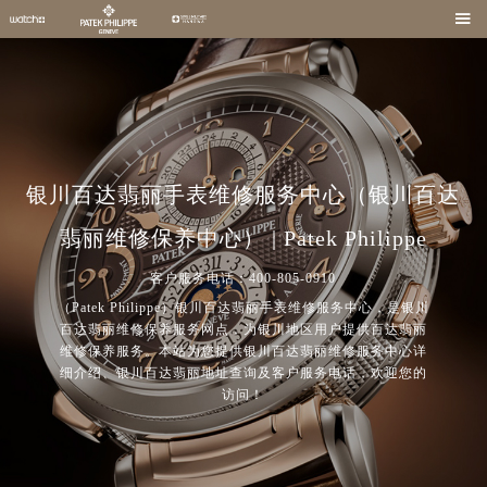

银川百达翡丽手表维修服务中心（银川百达
翡丽维修保养中心） | Patek Philippe
客户服务电话：400-805-0910
（Patek Philippe）银川百达翡丽手表维修服务中心，是银川
百达翡丽维修保养服务网点，为银川地区用户提供百达翡丽
维修保养服务。本站为您提供银川百达翡丽维修服务中心详
细介绍、银川百达翡丽地址查询及客户服务电话，欢迎您的
访问！