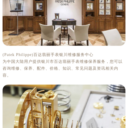
杭州市上城区钱江路1366号华润大厦写字楼A座5层503-5室（需提前预约）
金华市金东区东市南街777号金华万达广场写字楼4号楼22层2209室（需提前预约）
绍兴市越城区胜利东路379号世茂天际中心写字楼8层805室（需提前预约）
嘉兴市南湖区广益路705号嘉兴世界贸易中心写字楼A座13层1304室（需提前预约）
南昌市红谷滩新区红谷中大道998号绿地双子塔（中央广场）A1座办公楼14层07室（需提前预约）
济南市历下区经十路11111号华润中心写字楼（万象城）15层1508室（需提前预约）
广州市天河区天河路230号万菱汇国际中心写字楼A塔7层704室（需提前预约）
(Patek Philippe)百达翡丽手表银川维修服务中心
广州市越秀区环市东路371-375号世界贸易中心大厦南塔写字楼15层07室（需提前预约）
为中国大陆用户提供银川市百达翡丽手表维修保养服务，您可以
深圳市罗湖区深南东路5001号华润大厦写字楼17层1701室（需提前预约）
咨询维修、保养、配件、价格、知识、常见问题及资讯相关内
惠州市惠城区江北文昌一路7号华贸大厦写字楼1座30层05室（需提前预约）
容。
厦门市思明区湖滨东路95号华润大厦写字楼B座11层1104室（需提前预约）
福州市鼓楼区五四路128-1号恒力城写字楼15层03室（需提前预约）
成都市锦江区人民东路6号SAC东原中心写字楼24层2406B室（需提前预约）
重庆市江北区观音桥步行街2号融恒时代广场写字楼9层902室（需提前预约）
长沙市芙蓉区定王台街道建湘路393号世茂环球金融中心写字楼（芙蓉广场）10层13室（需提前预约）
郑州市二七区铭功路10号华润大厦写字楼29层2905室（需提前预约）