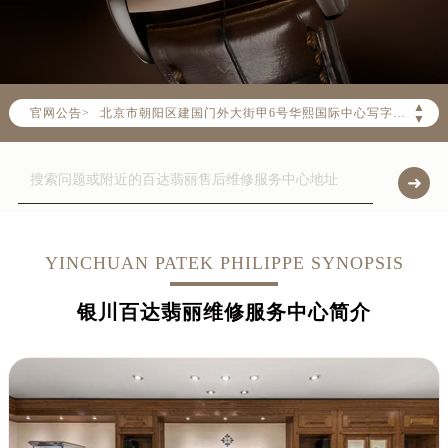
2026年8月中国区售后服务网络优化升级公告
2026年8月全国官方售后客户服务热线：
官方全国统一服务热线，服务覆盖中国大陆、香港、澳门、台湾全部区域（非大陆需加拨“+86”）
2026年8月售后服务中心最新网点地址：
▲
官网公告>
北京市朝阳区建国门外大街甲6号华熙国际中心写字楼D座11层1102室（北京总部）（需提前预约）
▼
北京市东城区东长安街1号东方广场写字楼W3座6层602室（需提前预约）
天津市和平区赤峰道136号天津国际金融中心写字楼26层2603室（需提前预约）
上海市徐汇区虹桥路3号港汇中心写字楼2座37层3705室（需提前预约）
上海市黄浦区南京东路299号宏伊国际广场写字楼8层806室（需提前预约）
南京市秦淮区中山南路1号（新街口）南京中心写字楼22层C1-1室（需提前预约）
YINCHUAN PATEK PHILIPPE SYNOPSIS
常州市新北区龙锦路1590号现代传媒中心写字楼5号楼10层1008室（需提前预约）
银川百达翡丽维修服务中心简介
徐州市鼓楼区淮海东路29号苏宁广场IFC国际金融中心写字楼35层3508室（需提前预约）
扬州市邗江区国展路29号星耀天地写字楼1号楼18层1803室（需提前预约）
盐城市盐都区世纪大道5号盐城金融城写字楼1号楼16层1604室（需提前预约）
泰州市海陵区永定东路399号置地商务中心东塔写字楼（华润万象城）17层1706室（需提前预约）
宁波市江北区大闸南路500号来福士广场办公楼20层2009室（需提前预约）