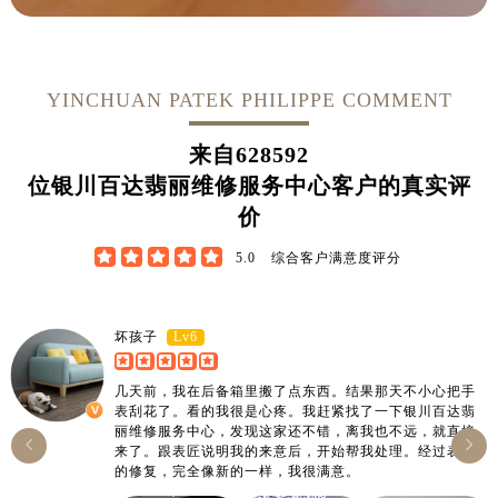
江西省新余市渝水区北湖西路售后服务中心（需提前预约）
江西省宜春市袁州区中山中路售后服务中心（需提前预约）
江西省鹰潭市月湖区胜利东路售后服务中心（需提前预约）
山东省德州市德城区东风中路售后服务中心（需提前预约）
YINCHUAN PATEK PHILIPPE COMMENT
山东省东营市东营区济南路售后服务中心（需提前预约）
来自
628592
山东省济南市历下区经十路11111号华润中心写字楼（万象城）15层1508室售后服务中心（需提前预约）
位银川百达翡丽维修服务中心客户的真实评
山东省济宁市任城区太白楼路售后服务中心（需提前预约）
价
山东省莱芜市文化南路8号银座商城名表维修一楼名表维修售后服务中心（需提前预约）
山东省临沂市兰山区解放路售后服务中心（需提前预约）





5.0
综合客户满意度评分
山东省日照市东港区烟台路售后服务中心（需提前预约）
山东省泰安市泰山区财源街道泰山大街售后服务中心（需提前预约）
Lv6
坏孩子
山东省威海市环翠区新威海路89号振华商厦一楼名表维修售后服务中心（需提前预约）
山东省潍坊市奎文区东风东街售后服务中心（需提前预约）
几天前，我在后备箱里搬了点东西。结果那天不小心把手
山东省枣庄市滕州市北辛路与善国路交叉口售后服务中心（需提前预约）
表刮花了。看的我很是心疼。我赶紧找了一下银川百达翡
丽维修服务中心，发现这家还不错，离我也不远，就直接
山东省淄博市张店区金晶大道售后服务中心（需提前预约）


来了。跟表匠说明我的来意后，开始帮我处理。经过表匠
上海市黄浦区南京东路299号宏伊国际广场写字楼8层806室售后服务中心（需提前预约）
的修复，完全像新的一样，我很满意。