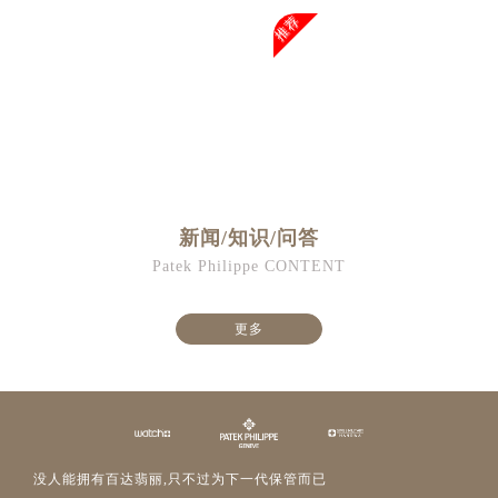
澳门特别行政区望德堂区塔石广场售后服务中心（需提前预约）
推荐
福建省福州市鼓楼区五四路128-1号恒力城写字楼15层03室售后服务中心（需提前预约）
福建省厦门市思明区湖滨东路95号万象城华润大厦B座11层1104室售后服务中心（需提前预约）
广东省潮州市潮安区新风路与潮汕路交汇处售后服务中心（需提前预约）
广东省广州市天河区天河路230号万菱汇国际中心A塔7层704室售后服务中心（需提前预约）
广东省广州市越秀区环市东路371-375号世界贸易中心大厦南塔15层1507室售后服务中心（需提前预约）
广东省河源市源城区越王大道售后服务中心（需提前预约）
广东省惠州市惠城区江北文昌一路7号华贸大厦1座30层3005室售后服务中心（需提前预约）
新闻/知识/问答
广东省江门市蓬江区广场西路售后服务中心（需提前预约）
Patek Philippe CONTENT
广东省揭阳市榕城进贤门步行街售后服务中心（需提前预约）
广东省茂名市电白区水东街道迎宾大道售后服务中心（需提前预约）
更多
广东省梅州市梅江区金燕大道售后服务中心（需提前预约）
广东省清远市清城区湖西路售后服务中心（需提前预约）
广东省汕头市龙湖区长平路售后服务中心（需提前预约）
广东省汕尾市城区香洲街道园林社区翠园街售后服务中心（需提前预约）
广东省韶关市武江区芙蓉新区与老城中心交汇处售后服务中心（需提前预约）
没人能拥有百达翡丽,只不过为下一代保管而已