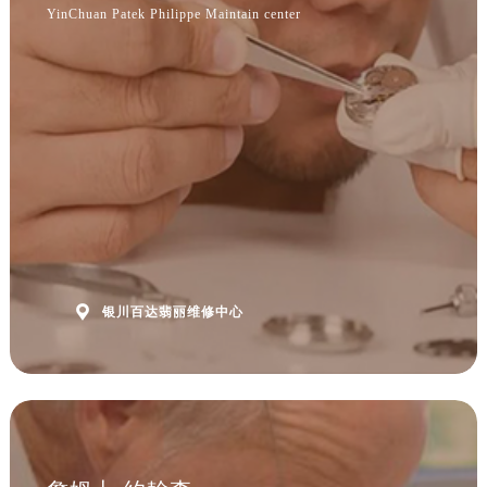
安徽省淮南市田家庵区国庆中路售后服务中心（需提前预约）
YinChuan Patek Philippe Maintain center
安徽省黄山市屯溪区黄山西路售后服务中心（需提前预约）
安徽省六安市金安区解放中路售后服务中心（需提前预约）
安徽省马鞍山市雨山区湖南西路售后服务中心（需提前预约）
安徽省宿州市埇桥区人民中路售后服务中心（需提前预约）
安徽省铜陵市铜官区石城大道售后服务中心（需提前预约）
安徽省芜湖市镜湖区中山路步行街售后服务中心（需提前预约）
安徽省宣城市宣州区叠嶂西路售后服务中心（需提前预约）
福建省龙岩市新罗区九一南路售后服务中心（需提前预约）
福建省南平市建阳区人民西路售后服务中心（需提前预约）
福建省宁德市蕉城区天湖东路售后服务中心（需提前预约）

银川百达翡丽维修中心
福建省莆田市城厢区霞林街道荔华东大道售后服务中心（需提前预约）
福建省三明市三元区东乾二路售后服务中心（需提前预约）
福建省漳州市龙文区步港路售后服务中心（需提前预约）
江苏省常州市新北区龙锦路1590号现代传媒中心5号楼10层1008室售后服务中心（需提前预约）
江苏省淮安市清江浦区淮海北路售后服务中心（需提前预约）