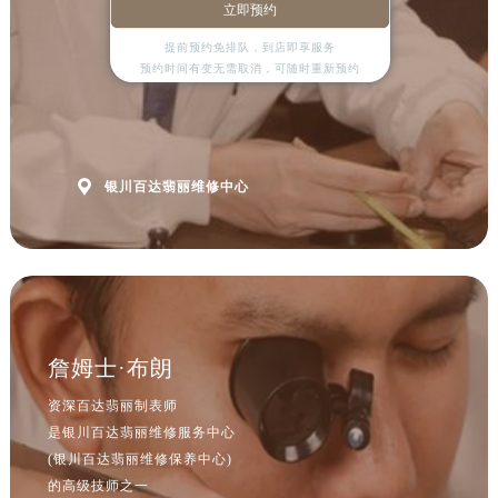
山西省临汾市尧都区解放路售后服务中心（需提前预约）
立即预约
山西省吕梁市离石区永宁中路与建设街交叉口售后服务中心（需提前预约）
提前预约免排队，到店即享服务
山西省朔州市朔城区怡西路与鄯阳西街交汇处售后服务中心（需提前预约）
预约时间有变无需取消，可随时重新预约
山西省忻州市忻府区和平东街与七一南路交叉口售后服务中心（需提前预约）
山西省阳泉市郊区平阳东街与新城大道交叉口售后服务中心（需提前预约）
山西省运城市盐湖区河东街售后服务中心（需提前预约）

银川百达翡丽维修中心
山西省长治市潞州区英雄中路售后服务中心（需提前预约）
山西省太原市迎泽区迎泽街道解放路15号亨得利名表维修授权店3楼售后服务中心（需提前预约）
天津市和平区赤峰道136号天津国际金融中心26层2603室售后服务中心（需提前预约）
安徽省安庆市迎江区人民路售后服务中心（需提前预约）
安徽省蚌埠市蚌山区淮河路售后服务中心（需提前预约）
安徽省亳州市谯城区魏武大道售后服务中心（需提前预约）
詹姆士·布朗
安徽省池州市贵池区长江路售后服务中心（需提前预约）
安徽省滁州市琅琊区南谯北路售后服务中心（需提前预约）
资深百达翡丽制表师
是银川百达翡丽维修服务中心
安徽省阜阳市颍州区颍州北路售后服务中心（需提前预约）
(银川百达翡丽维修保养中心)
安徽省淮北市相山区淮海路售后服务中心（需提前预约）
的高级技师之一