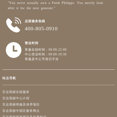
广东省深圳市罗湖区深南东路5001号华润大厦17层1701室售后服务中心（需提前预约）
"You never actually own a Patek Philippe. You merely look
广东省阳江市江城区东风一路售后服务中心（需提前预约）
after it for the next generati.”
广东省云浮市云城区金山路售后服务中心（需提前预约）
总部服务热线
广东省湛江市赤坎区观海北路售后服务中心（需提前预约）
400-805-0910
广东省肇庆市端州区信安大道与砚都大道交汇处售后服务中心（需提前预约）
广西壮族自治区百色市右江区中山二路售后服务中心（需提前预约）
营业时间
广西壮族自治区北海市海城区北京路售后服务中心（需提前预约）
客服在线时间：08:00-22:00
广西壮族自治区崇左市江州区石景林街道友谊大道与丽川路交汇处售后服务中心（需提前预约）
中心营业时间：09:00-19:30
广西壮族自治区防城港市港口区金花茶大道售后服务中心（需提前预约）
客服及中心节假日不休
广西壮族自治区贵港市港北区港城街道布山大道与仙衣路交叉口售后服务中心（需提前预约）
广西壮族自治区桂林市秀峰区红岭路售后服务中心（需提前预约）
站点导航
广西壮族自治区河池市金城江区金城江街道朝阳路售后服务中心（需提前预约）
广西壮族自治区贺州市八步区城东街道灵峰南路售后服务中心（需提前预约）
百达翡丽在线服务
广西壮族自治区来宾市兴宾区桂中大道售后服务中心（需提前预约）
百达翡丽中心介绍
广西壮族自治区柳州市城中区中山中路售后服务中心（需提前预约）
百达翡丽维修及保养项目
广西壮族自治区钦州市钦南区金海湾东大街售后服务中心（需提前预约）
百达翡丽中国区服务网点
百达翡丽最新资讯及保养知识