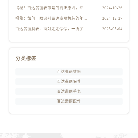
湖北省黄冈市黄州区赤壁大道售后服务中心（需提前预约）
揭秘！百达翡丽表带紧的真正原因，专业解读不容错过！
2024-10-26
湖北省黄石市黄石港区武汉路售后服务中心（需提前预约）
揭秘：如何一眼识别百达翡丽机芯的年份秘密
2024-12-27
湖北省荆门市东宝中天街步行街售后服务中心（需提前预约）
湖北省荆州市荆州区荆中路售后服务中心（需提前预约）
百达翡丽腕表：面对走走停停，一揽子解决技巧大公开！
2025-05-04
湖北省十堰市茅箭区人民北路售后服务中心（需提前预约）
湖北省随州市曾都区青年路售后服务中心（需提前预约）
湖北省咸宁市咸安区长安大道售后服务中心（需提前预约）
分类标签
湖北省襄阳市樊城区长虹路与人民路交叉口售后服务中心（需提前预约）
湖北省孝感市孝南区复兴大道售后服务中心（需提前预约）
百达翡丽维修
湖北省宜昌市西陵区夷陵大道与港窑路售后服务中心（需提前预约）
百达翡丽保养
湖南省常德市武陵区人民路售后服务中心（需提前预约）
百达翡丽手表
湖南省郴州市北湖区国庆北路售后服务中心（需提前预约）
百达翡丽配件
湖南省衡阳市雁峰区解放路售后服务中心（需提前预约）
湖南省怀化市鹤城区迎丰中路售后服务中心（需提前预约）
湖南省娄底市娄星区长青街售后服务中心（需提前预约）
湖南省邵阳市双清区东风路售后服务中心（需提前预约）