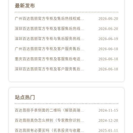
河南省焦作市解放区解放路售后服务中心（需提前预约）
最新发布
河南省开封市鼓楼区中山路售后服务中心（需提前预约）
河南省洛阳市西工区中州中路与解放路交叉口售后服务中心（需提前预约）
广州百达翡丽官方专柜及售后热线权威信息公告（2026年6月最新）
2026-06-20
河南省漯河市源汇区交通路售后服务中心（需提前预约）
深圳百达翡丽官方专柜及客服售后热线权威信息公告（2026年6月最新）
2026-06-20
河南省南阳市宛城区范蠡东路与南都路交叉口售后服务中心（需提前预约）
深圳百达翡丽官方专柜与售后服务热线权威信息公告（2026年6月最新）
2026-06-19
河南省平顶山市卫东区建设路售后服务中心（需提前预约）
广州百达翡丽官方专柜及客户服务售后电话权威信息公告（2026年6月最新）
2026-06-18
河南省濮阳市大华龙区开州路绿城路交叉口售后服务中心（需提前预约）
重庆百达翡丽官方专柜及客服售后电话权威信息公告（2026年6月最新）
2026-06-18
河南省三门峡市湖滨区和平路售后服务中心（需提前预约）
河南省商丘市梁园区神火大道售后服务中心（需提前预约）
深圳百达翡丽官方专柜及客户服务售后热线权威信息公告（2026年6月最新）
2026-06-18
河南省新乡市红旗区人民路售后服务中心（需提前预约）
河南省信阳市浉河区东方红大道售后服务中心（需提前预约）
河南省许昌市魏都区建安大道与八龙路交叉口售后服务中心（需提前预约）
站点热门
河南省郑州市二七区民主路10号华润大厦29层2905室售后服务中心（需提前预约）
河南省周口市川汇区七一路售后服务中心（需提前预约）
百达翡丽手表侧面的二维码（解锁高端手表隐藏功能指南）
2024-11-15
河南省驻马店市驿城区乐山大道与置地大道交叉口售后服务中心（需提前预约）
百达翡丽真伪怎么辨别（专家教你识别手表真假的技巧与步骤）
2024-12-20
湖北省鄂州市鄂城区文星大道售后服务中心（需提前预约）
百达翡丽有必要买吗（名表投资与收藏的价值分析）
2025-01-11