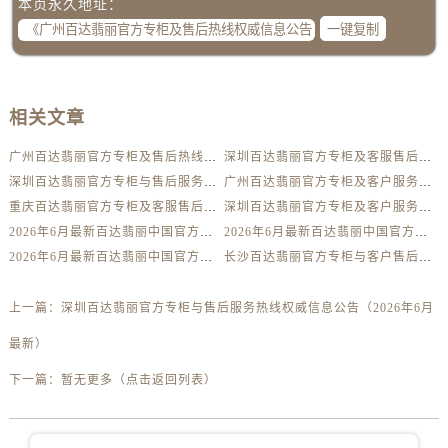
本页永久地址：
广西壮族自治区玉林市玉州区金玉路售后服务中心（需提前预约）
一键复制
海南省儋州市儋州市那大镇兰洋北路售后服务中心（需提前预约）
海南省东方市八所镇解放西路售后服务中心（需提前预约）
海南省琼海市嘉积镇东风路售后服务中心（需提前预约）
相关文章
海南省三沙市西沙区西沙群岛永兴岛北京路售后服务中心（需提前预约）
海南省三亚市吉阳区迎宾路售后服务中心（需提前预约）
广州百达翡丽官方专柜及售后热线权威信息公告（2026年6月最新）
深圳百达翡丽官方专柜及客服售后热线权威信息公告（2026年6月最新）
海南省万宁市万城镇解放路售后服务中心（需提前预约）
深圳百达翡丽官方专柜与售后服务热线权威信息公告（2026年6月最新）
广州百达翡丽官方专柜及客户服务售后电话权威信息公告（2026年6月最新）
海南省文昌市文城镇教育东路售后服务中心（需提前预约）
重庆百达翡丽官方专柜及客服售后电话权威信息公告（2026年6月最新）
深圳百达翡丽官方专柜及客户服务售后热线权威信息公告（2026年6月最新）
海南省五指山市通什镇三月三大道售后服务中心（需提前预约）
2026年6月最新百达翡丽中国官方专柜及售后电话权威信息通告
2026年6月最新百达翡丽中国官方专柜和客户服务售后电话权威信息声明
2026年6月最新百达翡丽中国官方专柜及客服售后服务电话权威信息通知
长沙百达翡丽官方专柜与客户售后热线权威信息公告（2026年6月最新）
香港特别行政区尖沙咀区油尖旺区广东道售后服务中心（需提前预约）
香港特别行政区金钟区中西区金钟道售后服务中心（需提前预约）
上一篇：
深圳百达翡丽官方专柜与售后服务热线权威信息公告（2026年6月
香港特别行政区九龙区油尖旺区弥敦道售后服务中心（需提前预约）
香港特别行政区铜锣湾区湾仔区轩尼诗道售后服务中心（需提前预约）
最新）
河南省安阳市文峰区解放大道售后服务中心（需提前预约）
下一篇：
暂无更多（点击返回列表）
河南省鹤壁市淇滨区九州路售后服务中心（需提前预约）
河南省济源市沁园街道济水大道售后服务中心（需提前预约）