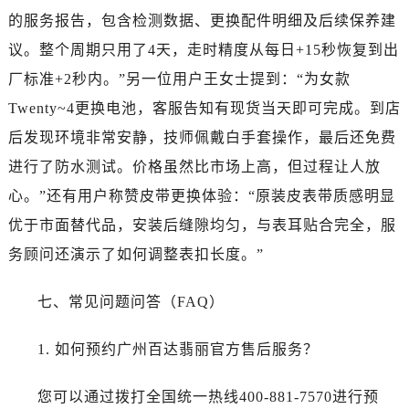
江苏省南京市秦淮区中山南路1号南京中心22层22-C1-C3室售后服务中心（需提前预约）
的服务报告，包含检测数据、更换配件明细及后续保养建
江苏省宿迁市宿城区西湖路售后服务中心（需提前预约）
议。整个周期只用了4天，走时精度从每日+15秒恢复到出
江苏省泰州市海陵区永定东路399号置地商务中心东塔（华润万象城）17层1706室售后服务中心（需提前预约）
厂标准+2秒内。”另一位用户王女士提到：“为女款
江苏省徐州市鼓楼区淮海东路29号苏宁广场IFC国际金融中心35层3508室售后服务中心（需提前预约）
Twenty~4更换电池，客服告知有现货当天即可完成。到店
江苏省盐城市盐都区世纪大道5号盐城金融城写字楼1号楼16层1604室售后服务中心（需提前预约）
江苏省扬州市邗江区国展路29号星耀天地写字楼1号楼18层1803室售后服务中心（需提前预约）
后发现环境非常安静，技师佩戴白手套操作，最后还免费
江苏省镇江市京口区中山东路售后服务中心（需提前预约）
进行了防水测试。价格虽然比市场上高，但过程让人放
江西省抚州市临川区赣东大道售后服务中心（需提前预约）
心。”还有用户称赞皮带更换体验：“原装皮表带质感明显
江西省赣州市章贡区文清路售后服务中心（需提前预约）
优于市面替代品，安装后缝隙均匀，与表耳贴合完全，服
江西省吉安市吉州区井冈山大道售后服务中心（需提前预约）
务顾问还演示了如何调整表扣长度。”
江西省景德镇市珠山区珠山中路售后服务中心（需提前预约）
江西省九江市浔阳区浔阳路售后服务中心（需提前预约）
七、常见问题问答（FAQ）
江西省南昌市红谷滩新区红谷中大道998号绿地双子塔（中央广场）A1座办公楼14层1407室售后服务中心（需提前预约）
江西省萍乡市安源区萍安北大道与康庄路交叉口售后服务中心（需提前预约）
1. 如何预约广州百达翡丽官方售后服务？
江西省上饶市信州区滨江西路售后服务中心（需提前预约）
江西省新余市渝水区北湖西路售后服务中心（需提前预约）
您可以通过拨打全国统一热线400-881-7570进行预