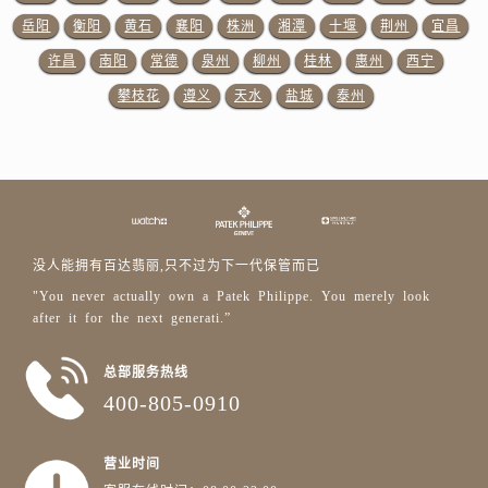
甘肃省平凉市崆峒区西大街售后服务中心（需提前预约）
岳阳
衡阳
黄石
襄阳
株洲
湘潭
十堰
荆州
宜昌
甘肃省庆阳市西峰区南大街售后服务中心（需提前预约）
许昌
南阳
常德
泉州
柳州
桂林
惠州
西宁
甘肃省天水市秦州区民主路售后服务中心（需提前预约）
攀枝花
遵义
天水
盐城
泰州
甘肃省武威市凉州区迎宾路售后服务中心（需提前预约）
甘肃省张掖市甘州区民乐北路售后服务中心（需提前预约）
宁夏回族自治区固原市原州区文化街售后服务中心（需提前预约）
宁夏回族自治区石嘴山市大武口区贺兰山路售后服务中心（需提前预约）
宁夏回族自治区吴忠市利通区开元大道售后服务中心（需提前预约）
宁夏回族自治区银川市兴庆区新华东路97号新百中心C馆一层C1-18号商铺售后服务中心（需提前预约）
没人能拥有百达翡丽,只不过为下一代保管而已
宁夏回族自治区中卫市沙坡头区鼓楼东街售后服务中心（需提前预约）
"You never actually own a Patek Philippe. You merely look
青海省果洛藏族自治州玛沁县团结路售后服务中心（需提前预约）
after it for the next generati.”
青海省海北藏族自治州海晏县将军路售后服务中心（需提前预约）
总部服务热线
青海省海东市乐都区滨河路售后服务中心（需提前预约）
400-805-0910
青海省海南藏族自治州共和县青海湖大街售后服务中心（需提前预约）
青海省海西蒙古族藏族自治州德令哈市柴达木路售后服务中心（需提前预约）
营业时间
青海省黄南藏族自治州同仁市德合隆路售后服务中心（需提前预约）