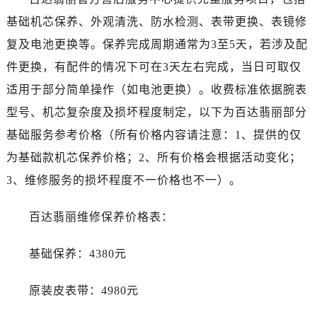
黑龙江省佳木斯市向阳区长安路售后服务中心（需提前预约）
基础机芯保养、外观清洗、防水检测、表带更换、表镜修
黑龙江省牡丹江市东安区太平路售后服务中心（需提前预约）
复及电池更换等。保养完成周期通常为3至5天，若涉及配
黑龙江省七台河市桃山区大同街售后服务中心（需提前预约）
黑龙江省齐齐哈尔市龙沙区龙华路售后服务中心（需提前预约）
件更换，有配件的情况下可在3天左右完成，当日可取仅
黑龙江省双鸭山市尖山区新兴大街售后服务中心（需提前预约）
适用于部分简单操作（如电池更换）。收费标准依据腕表
黑龙江省绥化市北林区新华街与康庄路交叉口售后服务中心（需提前预约）
型号、机芯复杂度及损坏程度制定，以下为百达翡丽部分
黑龙江省伊春市伊美区通河路售后服务中心（需提前预约）
基础服务参考价格（所有价格内容请注意：1、提供的仅
吉林省白城市洮北区明仁南街售后服务中心（需提前预约）
为基础款机芯保养价格；2、所有价格会根据活动变化；
吉林省白山市浑江区浑江大街售后服务中心（需提前预约）
3、维修服务的损坏程度不一价格也不一）。
吉林省吉林市船营区河南街售后服务中心（需提前预约）
吉林省辽源市龙山区人民大街售后服务中心（需提前预约）
百达翡丽维修保养价格表：
吉林省梅河口市新华街道梅河大街售后服务中心（需提前预约）
吉林省四平市铁东区紫气大路与南九经街交汇处售后服务中心（需提前预约）
基础保养：4380元
吉林省松原市宁江区五环大街售后服务中心（需提前预约）
吉林省通化市东昌区环通乡江南大街售后服务中心（需提前预约）
原装皮表带：4980元
吉林省延边市延吉市解放路售后服务中心（需提前预约）