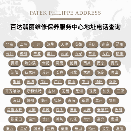
湖南省湘潭市雨湖区莲城大道售后服务中心（需提前预约）
湖南省益阳市赫山区桃花仑路售后服务中心（需提前预约）
PATEK PHILIPPE ADDRESS
湖南省永州市冷水滩区永州大道与中兴路交叉口售后服务中心（需提前预约）
百达翡丽维修保养服务中心地址电话查询
湖南省岳阳市岳阳楼区东茅岭路售后服务中心（需提前预约）
湖南省张家界市永定区解放路售后服务中心（需提前预约）
湖南省长沙市芙蓉区建湘路393号世茂环球金融中心写字楼10层1013室售后服务中心（需提前预约）
北京
上海
广州
深圳
天津
成都
重庆
南京
郑州
湖南省株洲市芦淞区建设南路售后服务中心（需提前预约）
长沙
杭州
宁波
厦门
武汉
西安
东莞
大连
福州
甘肃省白银市白银区北京路售后服务中心（需提前预约）
贵阳
哈尔滨
合肥
济南
昆明
南昌
南宁
青岛
甘肃省定西市安定区解放路售后服务中心（需提前预约）
沈阳
石家庄
苏州
长春
河北
太原
保定
唐山
甘肃省敦煌市沙州镇阳关中路售后服务中心（需提前预约）
邯郸
廊坊
昆山
广西
佛山
中山
德阳
绵阳
甘肃省合作市人民街售后服务中心（需提前预约）
齐齐哈尔
呼和浩特
吉林
无锡
芜湖
珠海
汕头
三亚
甘肃省嘉峪关市雄关区新华中路售后服务中心（需提前预约）
甘肃省金昌市金川区北京路售后服务中心（需提前预约）
海口
赣州
漳州
拉萨
青海
新疆
兰州
银川
甘肃省酒泉市肃州区西大街售后服务中心（需提前预约）
乌鲁木齐
大同
赤峰
包头
阳泉
大庆
秦皇岛
沧州
甘肃省临夏市城南街道团结路售后服务中心（需提前预约）
张家口
温州
徐州
潍坊
九江
常州
嘉兴
南通
甘肃省陇南市武都区人民路售后服务中心（需提前预约）
临沂
淮安
烟台
绍兴
亳州
舟山
扬州
金华
洛阳