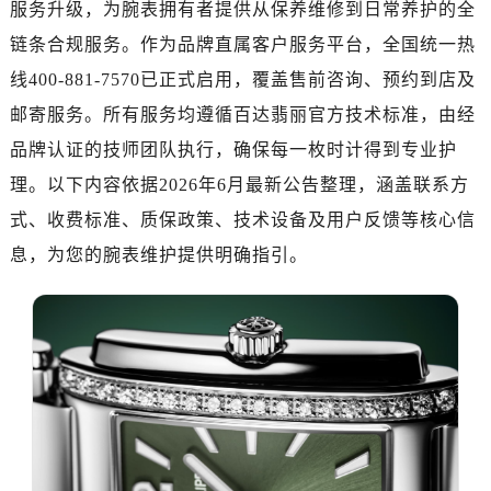
服务升级，为腕表拥有者提供从保养维修到日常养护的全
长沙市芙蓉区定王台街道建湘路393号世茂环球金融中心写字楼（芙蓉广场）10层13室（需提前预约）
郑州市二七区铭功路10号华润大厦写字楼29层2905室（需提前预约）
链条合规服务。作为品牌直属客户服务平台，全国统一热
太原市迎泽区解放路15号亨得利名表服务中心（品牌授权店）3层整层（需提前预约）
线400-881-7570已正式启用，覆盖售前咨询、预约到店及
沈阳市沈河区中街路137号亨得利名表服务中心（品牌授权店）1层整层（需提前预约）
邮寄服务。所有服务均遵循百达翡丽官方技术标准，由经
沈阳市沈河区中街路83号亨得利名表服务中心（品牌授权店）1层整层（需提前预约）
品牌认证的技师团队执行，确保每一枚时计得到专业护
乌鲁木齐市天山区红山路26号时代广场（CCMALL）C座17层17-B（需提前预约）
理。以下内容依据2026年6月最新公告整理，涵盖联系方
温州市鹿城区锦绣路1067号置信广场10层1015室（需提前预约）
式、收费标准、质保政策、技术设备及用户反馈等核心信
哈尔滨市道里区友谊西路600号富力中心T2座写字楼29层03室（需提前预约，营业时间：8:30-18:30）
息，为您的腕表维护提供明确指引。
大连市中山区人民路15号国际金融大厦7层G室（需提前预约）
佛山市禅城区季华五路57号万科金融中心C座12层1205室（需提前预约）
东莞市东城街道鸿福东路1号民盈国贸中心T1写字楼9层907室（需提前预约）
无锡市梁溪区人民中路139号恒隆广场写字楼1座11层1104室（需提前预约）
南通市崇川区工农路57号圆融广场写字楼16层1603室（需提前预约）
苏州市苏州工业园区星港街199号苏州中心办公楼C座22层08室（需提前预约）
武汉市江汉区解放大道686号世界贸易大厦38层09室（需提前预约）
南宁市青秀区金湖路59号地王大厦12楼1224室（需提前预约）