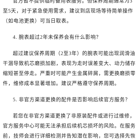
官方暂不提供临时备用表服务。但保养周期通常为3
浙江省杭州市上城区钱江路1366号华润大厦A座5层503-5室售后服务中心（需提前预约）
至5天，对于紧急使用需求，建议到店现场等待简单操作
浙江省湖州市吴兴区劳动路售后服务中心（需提前预约）
浙江省嘉兴市南湖区广益路705号嘉兴世界贸易中心A座13层1304室售后服务中心（需提前预约）
（如电池更换）可当日取表。
浙江省金华市金东区东市南街777号金华万达广场4号楼22楼2209室售后服务中心（需提前预约）
4. 腕表超过2年未保养会有什么影响？
浙江省丽水市莲都区解放街售后服务中心（需提前预约）
浙江省宁波市江北区大闸南路500号来福士广场办公楼20层2009室售后服务中心（需提前预约）
超过建议保养周期（2至3年）的腕表可能出现润滑油
浙江省衢州市柯城区上街售后服务中心（需提前预约）
干涸导致机芯磨损加剧，表现为走时误差变大、动力储存
浙江省绍兴市越城区胜利东路379号世茂天际中心写字楼8层805室售后服务中心（需提前预约）
浙江省舟山市定海区解放东路售后服务中心（需提前预约）
缩短甚至停走。严重时可能产生金属碎屑，需更换磨损零
澳门特别行政区大堂区议事亭前地（新马路）售后服务中心（需提前预约）
件，维修成本显著增加。建议严格遵守保养周期。
澳门特别行政区风顺堂区南湾大马路售后服务中心（需提前预约）
澳门特别行政区花地玛堂区关闸广场售后服务中心（需提前预约）
5. 非官方渠道更换的配件是否影响后续官方服务？
澳门特别行政区花王堂区大三巴商圈售后服务中心（需提前预约）
若您在非官方渠道更换了非原装配件或进行过维修，
澳门特别行政区嘉模堂区官也街售后服务中心（需提前预约）
澳门省路氹城市金光大道售后服务中心（需提前预约）
官方服务中心可能无法承担后续机芯损坏的风险。在服务
澳门特别行政区望德堂区塔石广场售后服务中心（需提前预约）
前，技师会进行详细检测并告知潜在影响，您可选择先恢