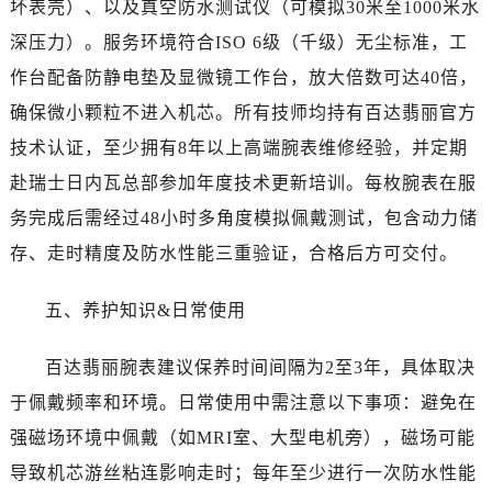
坏表壳）、以及真空防水测试仪（可模拟30米至1000米水
山西省吕梁市离石区永宁中路与建设街交叉口售后服务中心（需提前预约）
山西省朔州市朔城区怡西路与鄯阳西街交汇处售后服务中心（需提前预约）
深压力）。服务环境符合ISO 6级（千级）无尘标准，工
山西省忻州市忻府区和平东街与七一南路交叉口售后服务中心（需提前预约）
作台配备防静电垫及显微镜工作台，放大倍数可达40倍，
山西省阳泉市郊区平阳东街与新城大道交叉口售后服务中心（需提前预约）
确保微小颗粒不进入机芯。所有技师均持有百达翡丽官方
山西省运城市盐湖区河东街售后服务中心（需提前预约）
技术认证，至少拥有8年以上高端腕表维修经验，并定期
山西省长治市潞州区英雄中路售后服务中心（需提前预约）
赴瑞士日内瓦总部参加年度技术更新培训。每枚腕表在服
山西省太原市迎泽区迎泽街道解放路15号亨得利名表维修授权店3楼售后服务中心（需提前预约）
务完成后需经过48小时多角度模拟佩戴测试，包含动力储
天津市和平区赤峰道136号天津国际金融中心26层2603室售后服务中心（需提前预约）
存、走时精度及防水性能三重验证，合格后方可交付。
安徽省安庆市迎江区人民路售后服务中心（需提前预约）
安徽省蚌埠市蚌山区淮河路售后服务中心（需提前预约）
五、养护知识&日常使用
安徽省亳州市谯城区魏武大道售后服务中心（需提前预约）
安徽省池州市贵池区长江路售后服务中心（需提前预约）
百达翡丽腕表建议保养时间间隔为2至3年，具体取决
安徽省滁州市琅琊区南谯北路售后服务中心（需提前预约）
于佩戴频率和环境。日常使用中需注意以下事项：避免在
安徽省阜阳市颍州区颍州北路售后服务中心（需提前预约）
强磁场环境中佩戴（如MRI室、大型电机旁），磁场可能
安徽省淮北市相山区淮海路售后服务中心（需提前预约）
安徽省淮南市田家庵区国庆中路售后服务中心（需提前预约）
导致机芯游丝粘连影响走时；每年至少进行一次防水性能