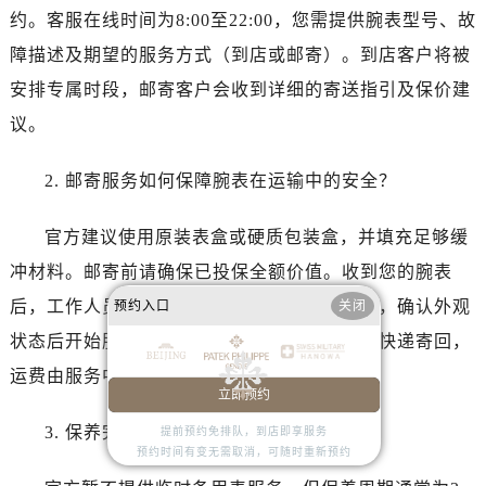
江西省宜春市袁州区中山中路售后服务中心（需提前预约）
约。客服在线时间为8:00至22:00，您需提供腕表型号、故
江西省鹰潭市月湖区胜利东路售后服务中心（需提前预约）
障描述及期望的服务方式（到店或邮寄）。到店客户将被
山东省德州市德城区东风中路售后服务中心（需提前预约）
安排专属时段，邮寄客户会收到详细的寄送指引及保价建
山东省东营市东营区济南路售后服务中心（需提前预约）
议。
山东省济南市历下区经十路11111号华润中心写字楼（万象城）15层1508室售后服务中心（需提前预约）
山东省济宁市任城区太白楼路售后服务中心（需提前预约）
2. 邮寄服务如何保障腕表在运输中的安全？
山东省莱芜市文化南路8号银座商城名表维修一楼名表维修售后服务中心（需提前预约）
山东省临沂市兰山区解放路售后服务中心（需提前预约）
官方建议使用原装表盒或硬质包装盒，并填充足够缓
山东省日照市东港区烟台路售后服务中心（需提前预约）
冲材料。邮寄前请确保已投保全额价值。收到您的腕表
山东省泰安市泰山区财源街道泰山大街售后服务中心（需提前预约）
后，工作人员会在开箱时全程录像并拍照存档，确认外观
预约入口
关闭
山东省威海市环翠区新威海路89号振华商厦一楼名表维修售后服务中心（需提前预约）
状态后开始服务。服务完成后，同样采用保价快递寄回，
山东省潍坊市奎文区东风东街售后服务中心（需提前预约）
山东省枣庄市滕州市北辛路与善国路交叉口售后服务中心（需提前预约）
运费由服务中心承担。
立即预约
山东省淄博市张店区金晶大道售后服务中心（需提前预约）
3. 保养完成后是否提供临时备用表？
提前预约免排队，到店即享服务
上海市黄浦区南京东路299号宏伊国际广场写字楼8层806室售后服务中心（需提前预约）
预约时间有变无需取消，可随时重新预约
上海市徐汇区虹桥路3号港汇中心2座37层3705室售后服务中心（需提前预约）