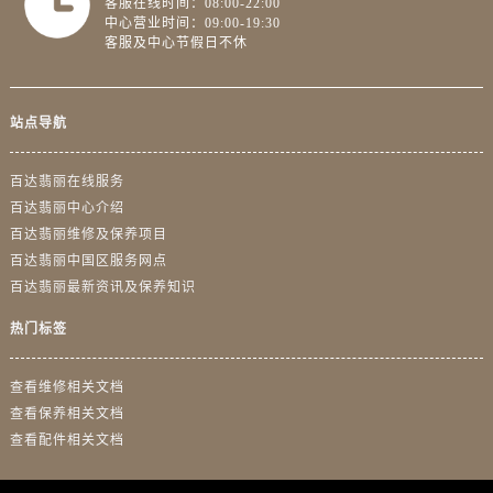
客服在线时间：08:00-22:00
青海省西宁市城西区海湖新区西关大道售后服务中心（需提前预约）
中心营业时间：09:00-19:30
青海省玉树藏族自治州结古镇胜利路售后服务中心（需提前预约）
客服及中心节假日不休
陕西省安康市汉滨区金州路售后服务中心（需提前预约）
陕西省宝鸡市渭滨区经二路售后服务中心（需提前预约）
站点导航
陕西省汉中市汉台区北大街售后服务中心（需提前预约）
陕西省商洛市商州区州城街售后服务中心（需提前预约）
百达翡丽在线服务
陕西省铜川市王益区红旗街售后服务中心（需提前预约）
百达翡丽中心介绍
陕西省渭南市临渭区东风大街售后服务中心（需提前预约）
百达翡丽维修及保养项目
陕西省咸阳市秦都区沣西新城统一西路与白马河路交汇处售后服务中心（需提前预约）
百达翡丽中国区服务网点
陕西省延安市宝塔区中心街售后服务中心（需提前预约）
百达翡丽最新资讯及保养知识
陕西省榆林市榆阳区长兴路售后服务中心（需提前预约）
热门标签
新疆维吾尔自治区阿克苏市东大街售后服务中心（需提前预约）
新疆维吾尔自治区阿拉尔市胜利大道售后服务中心（需提前预约）
查看维修相关文档
新疆维吾尔自治区阿拉山口市友好路售后服务中心（需提前预约）
查看保养相关文档
新疆维吾尔自治区阿勒泰市解放路售后服务中心（需提前预约）
查看配件相关文档
新疆维吾尔自治区阿图什市光明路售后服务中心（需提前预约）