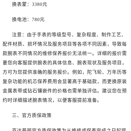
辽宁省鞍山市铁东区站前街售后服务中心（需提前预约）
换表蒙：3380元
辽宁省本溪市平山区胜利路售后服务中心（需提前预约）
辽宁省朝阳市双塔区新华路售后服务中心（需提前预约）
换电池：780元
辽宁省丹东市振兴区七经街售后服务中心（需提前预约）
注意：由于手表的等级型号、复杂程度、制作工艺、
辽宁省抚顺市新抚区东一路售后服务中心（需提前预约）
辽宁省阜新市海州区解放大街售后服务中心（需提前预约）
配件材质、损坏情况及服务项目等各项不同因素，导致每
辽宁省葫芦岛市连山区中央路售后服务中心（需提前预约）
款腕表不同情况的维修保养报价无法统一。详细的报价需
辽宁省锦州市古塔区中央大街售后服务中心（需提前预约）
要您向客服提供腕表的具体信息、腕表现状及服务项目，
辽宁省辽阳市白塔区新运大街售后服务中心（需提前预约）
方可为您提供准确的服务报价。例如，陀飞轮、万年历等
辽宁省盘锦市兴隆台区石油大街售后服务中心（需提前预约）
复杂功能的机芯保养费用会显著高于基础款，而更换原装
辽宁省铁岭市银州区南马路售后服务中心（需提前预约）
金属表带或钻石镶嵌件的价格也需单独评估。建议您在预
辽宁省营口市站前区市府路与渤海大街交叉口售后服务中心（需提前预约）
约时详细描述腕表情况，以便客服提前准备。
辽宁省沈阳市沈河区中街路137号亨得利名表维修授权店1楼售后服务中心（需提前预约）
辽宁省沈阳市沈河区中街路83号亨得利名表维修授权店1楼售后服务中心（需提前预约）
三、官方质保政策
北京市朝阳区建国门外大街甲6号华熙国际中心D座11层1102室售后服务中心（需提前预约）
北京市东城区东长安街1号王府井东方广场W3座6层602室售后服务中心（需提前预约）
百达翡丽官方质保政策为从维修或保养完成之日起提