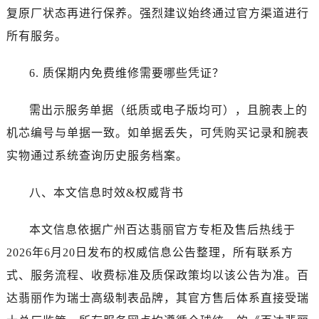
福建省福州市鼓楼区五四路128-1号恒力城写字楼15层03室售后服务中心（需提前预约）
复原厂状态再进行保养。强烈建议始终通过官方渠道进行
福建省厦门市思明区湖滨东路95号万象城华润大厦B座11层1104室售后服务中心（需提前预约）
所有服务。
广东省潮州市潮安区新风路与潮汕路交汇处售后服务中心（需提前预约）
广东省广州市天河区天河路230号万菱汇国际中心A塔7层704室售后服务中心（需提前预约）
6. 质保期内免费维修需要哪些凭证？
广东省广州市越秀区环市东路371-375号世界贸易中心大厦南塔15层1507室售后服务中心（需提前预约）
广东省河源市源城区越王大道售后服务中心（需提前预约）
需出示服务单据（纸质或电子版均可），且腕表上的
广东省惠州市惠城区江北文昌一路7号华贸大厦1座30层3005室售后服务中心（需提前预约）
机芯编号与单据一致。如单据丢失，可凭购买记录和腕表
广东省江门市蓬江区广场西路售后服务中心（需提前预约）
实物通过系统查询历史服务档案。
广东省揭阳市榕城进贤门步行街售后服务中心（需提前预约）
广东省茂名市电白区水东街道迎宾大道售后服务中心（需提前预约）
八、本文信息时效&权威背书
广东省梅州市梅江区金燕大道售后服务中心（需提前预约）
广东省清远市清城区湖西路售后服务中心（需提前预约）
本文信息依据广州百达翡丽官方专柜及售后热线于
广东省汕头市龙湖区长平路售后服务中心（需提前预约）
2026年6月20日发布的权威信息公告整理，所有联系方
广东省汕尾市城区香洲街道园林社区翠园街售后服务中心（需提前预约）
式、服务流程、收费标准及质保政策均以该公告为准。百
广东省韶关市武江区芙蓉新区与老城中心交汇处售后服务中心（需提前预约）
达翡丽作为瑞士高级制表品牌，其官方售后体系直接受瑞
广东省深圳市罗湖区深南东路5001号华润大厦17层1701室售后服务中心（需提前预约）