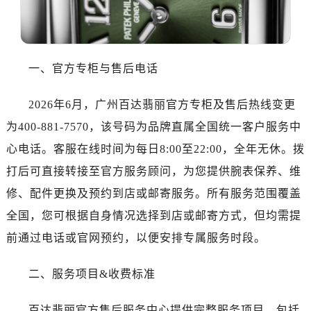
合肥市蜀山区潜山路111号万象城华润大厦B座12楼03室（需提前预约）
泉州市丰泽区宝洲路729号浦西万达中心写字楼A座7楼709室（需提前预约）
青岛市南区山东路6号华润大厦B座22层04室（需提前预约）
烟台市芝罘区胜利路139号万达金融中心A座907室（需提前预约）
一、官方专柜与售后电话
长春市朝阳区西安大路727号中银大厦A座(旺进大厦)18层09室（需提前预约）
贵阳市南明区都司高架桥路33号亨特国际金融中心14楼14D（需提前预约）
2026年6月，广州百达翡丽官方专柜及售后热线变更
昆明市盘龙区北京路928号同德昆明广场写字楼10层06室（需提前预约）
为400-881-7570，该号码为品牌直属全国统一客户服务中
石家庄市长安区中山东路39号勒泰中心写字楼B座13层07室（需提前预约）
心电话。客服在线时间为每日8:00至22:00，全年无休。拨
西安市碑林区南关正街88号华侨城长安国际中心E座6楼10室（需提前预约）
打后可直接转接至官方服务顾问，为您提供腕表保养、维
海口市龙华区金贸东路5号海口华润大厦B座17层1707室（需提前预约）
修、配件更换及预约到店或邮寄服务。所有服务范围覆盖
唐山市路南区新华东道100号万达广场写字楼A座10层1002室（需提前预约）
全国，您可根据自身情况选择到店或邮寄方式，但均需提
台州市椒江区东海大道1800号腾达中心东1幢20楼2002室（需提前预约）
前通过电话或官网预约，以便安排专属服务时段。
黑龙江省大庆市萨尔图区会战大街售后服务中心（需提前预约）
黑龙江省鹤岗市向阳区红军路售后服务中心（需提前预约）
二、服务项目&收费标准
黑龙江省黑河市爱辉区中央街售后服务中心（需提前预约）
黑龙江省鸡西市鸡冠区红军路售后服务中心（需提前预约）
百达翡丽官方售后服务中心提供完整服务项目，包括