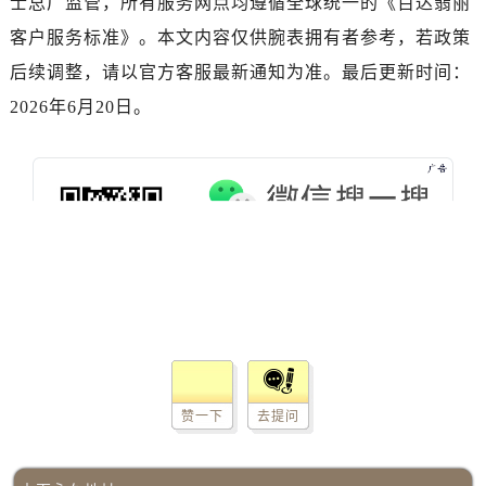
士总厂监管，所有服务网点均遵循全球统一的《百达翡丽
广东省阳江市江城区东风一路售后服务中心（需提前预约）
客户服务标准》。本文内容仅供腕表拥有者参考，若政策
广东省云浮市云城区金山路售后服务中心（需提前预约）
广东省湛江市赤坎区观海北路售后服务中心（需提前预约）
后续调整，请以官方客服最新通知为准。最后更新时间：
广东省肇庆市端州区信安大道与砚都大道交汇处售后服务中心（需提前预约）
2026年6月20日。
广西壮族自治区百色市右江区中山二路售后服务中心（需提前预约）
广西壮族自治区北海市海城区北京路售后服务中心（需提前预约）
广西壮族自治区崇左市江州区石景林街道友谊大道与丽川路交汇处售后服务中心（需提前预约）
广西壮族自治区防城港市港口区金花茶大道售后服务中心（需提前预约）
广西壮族自治区贵港市港北区港城街道布山大道与仙衣路交叉口售后服务中心（需提前预约）
广西壮族自治区桂林市秀峰区红岭路售后服务中心（需提前预约）
广西壮族自治区河池市金城江区金城江街道朝阳路售后服务中心（需提前预约）
广西壮族自治区贺州市八步区城东街道灵峰南路售后服务中心（需提前预约）
广西壮族自治区来宾市兴宾区桂中大道售后服务中心（需提前预约）
广西壮族自治区柳州市城中区中山中路售后服务中心（需提前预约）
赞一下
去提问
广西壮族自治区钦州市钦南区金海湾东大街售后服务中心（需提前预约）
广西壮族自治区梧州市万秀区龙湖镇高旺路售后服务中心（需提前预约）