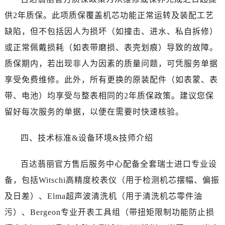
河北省保定市竞秀区朝阳北大街北国先天下售后服务中心（需提前预约）
供2年质保。此项质保覆盖机芯功能正常运转及装配工艺
内蒙古自治区阿拉善盟市左旗土尔扈特大街售后服务中心（需提前预约）
缺陷，但不包括因人为损坏（如撞击、进水、私自拆修）
内蒙古自治区巴彦淖尔市临河区新华街售后服务中心（需提前预约）
内蒙古自治区包头市青山区幸福路甲3号王府井百货名表维修售后服务中心（需提前预约）
或正常佩戴损耗（如表带磨损、表壳划痕）导致的故障。
内蒙古自治区赤峰市红山区哈达街售后服务中心（需提前预约）
质保期内，若出现非人为因素的质量问题，可凭服务单据
内蒙古自治区鄂尔多斯市东胜区伊金霍洛街售后服务中心（需提前预约）
享受免费维修。此外，所有更换的原装配件（如表蒙、表
内蒙古自治区呼伦贝尔市海拉尔区中央街售后服务中心（需提前预约）
带、电池）均享受与整表相同的2年质保政策。建议您保
内蒙古自治区通辽市科尔沁区明仁大街售后服务中心（需提前预约）
留好每次服务的单据，以便在需要时快速核验。
内蒙古自治区乌海市海勃湾区人民南路售后服务中心（需提前预约）
内蒙古自治区乌兰察布市集宁区恩和大街售后服务中心（需提前预约）
四、技术标准&设备环境&技师介绍
内蒙古自治区锡林郭勒盟市锡林浩特市光明街与额尔敦路交叉口售后服务中心（需提前预约）
内蒙古自治区兴安盟市乌兰浩特市兴安大街售后服务中心（需提前预约）
百达翡丽官方售后服务中心配备全套瑞士进口专业设
山西省大同市平城区迎宾街售后服务中心（需提前预约）
备，包括Witschi高精度校表仪（用于检测机芯摆幅、偏振
山西省晋城市城区黄华街售后服务中心（需提前预约）
及日差）、Elma超声波清洗机（用于清洗机芯零件油
山西省晋中市榆次区顺城街售后服务中心（需提前预约）
污）、Bergeon专业开表工具组（带扭矩限制功能防止损
山西省临汾市尧都区解放路售后服务中心（需提前预约）