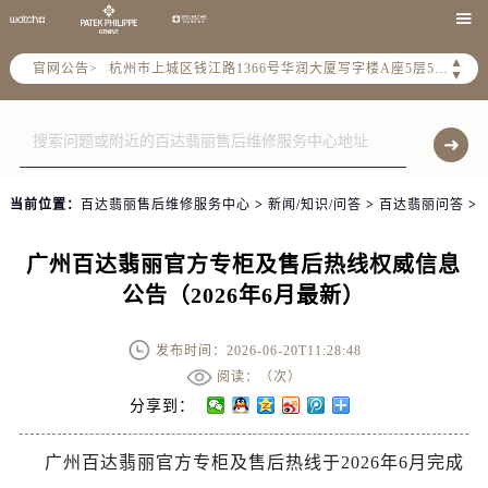
泰州市海陵区永定东路399号置地商务中心东塔写字楼（华润万象城）17层1706室（需提前预约）

宁波市江北区大闸南路500号来福士广场办公楼20层2009室（需提前预约）
▲
官网公告>
杭州市上城区钱江路1366号华润大厦写字楼A座5层503-5室（需提前预约）
▼
金华市金东区东市南街777号金华万达广场写字楼4号楼22层2209室（需提前预约）
绍兴市越城区胜利东路379号世茂天际中心写字楼8层805室（需提前预约）
嘉兴市南湖区广益路705号嘉兴世界贸易中心写字楼A座13层1304室（需提前预约）
南昌市红谷滩新区红谷中大道998号绿地双子塔（中央广场）A1座办公楼14层07室（需提前预约）
当前位置：
百达翡丽售后维修服务中心
>
新闻/知识/问答
>
百达翡丽问答
>
济南市历下区经十路11111号华润中心写字楼（万象城）15层1508室（需提前预约）
广州市天河区天河路230号万菱汇国际中心写字楼A塔7层704室（需提前预约）
广州百达翡丽官方专柜及售后热线权威信息
广州市越秀区环市东路371-375号世界贸易中心大厦南塔写字楼15层07室（需提前预约）
公告（2026年6月最新）
深圳市罗湖区深南东路5001号华润大厦写字楼17层1701室（需提前预约）
惠州市惠城区江北文昌一路7号华贸大厦写字楼1座30层05室（需提前预约）
发布时间：2026-06-20T11:28:48
厦门市思明区湖滨东路95号华润大厦写字楼B座11层1104室（需提前预约）
阅读：（
次）
福州市鼓楼区五四路128-1号恒力城写字楼15层03室（需提前预约）
分享到：
成都市锦江区人民东路6号SAC东原中心写字楼24层2406B室（需提前预约）
广州百达翡丽官方专柜及售后热线于2026年6月完成
重庆市江北区观音桥步行街2号融恒时代广场写字楼9层902室（需提前预约）