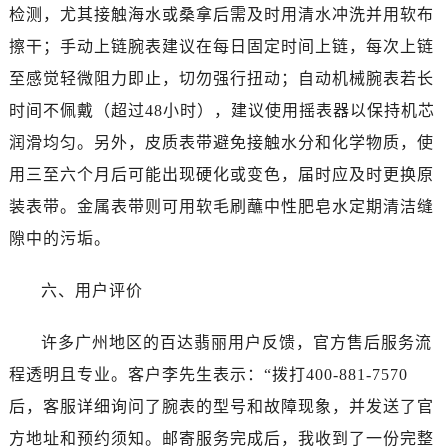
安徽省黄山市屯溪区黄山西路售后服务中心（需提前预约）
检测，尤其接触海水或桑拿后需及时用清水冲洗并用软布
安徽省六安市金安区解放中路售后服务中心（需提前预约）
擦干；手动上链腕表建议在每日固定时间上链，每次上链
安徽省马鞍山市雨山区湖南西路售后服务中心（需提前预约）
至感觉轻微阻力即止，切勿强行扭动；自动机械腕表若长
安徽省宿州市埇桥区人民中路售后服务中心（需提前预约）
时间不佩戴（超过48小时），建议使用摇表器以保持机芯
安徽省铜陵市铜官区石城大道售后服务中心（需提前预约）
润滑均匀。另外，皮质表带避免接触水分和化学物质，使
安徽省芜湖市镜湖区中山路步行街售后服务中心（需提前预约）
用三至六个月后可能出现硬化或变色，届时应及时更换原
安徽省宣城市宣州区叠嶂西路售后服务中心（需提前预约）
福建省龙岩市新罗区九一南路售后服务中心（需提前预约）
装表带。金属表带则可用软毛刷蘸中性肥皂水定期清洁缝
福建省南平市建阳区人民西路售后服务中心（需提前预约）
隙中的污垢。
福建省宁德市蕉城区天湖东路售后服务中心（需提前预约）
福建省莆田市城厢区霞林街道荔华东大道售后服务中心（需提前预约）
六、用户评价
福建省三明市三元区东乾二路售后服务中心（需提前预约）
许多广州地区的百达翡丽用户反馈，官方售后服务流
福建省漳州市龙文区步港路售后服务中心（需提前预约）
江苏省常州市新北区龙锦路1590号现代传媒中心5号楼10层1008室售后服务中心（需提前预约）
程透明且专业。客户李先生表示：“拨打400-881-7570
江苏省淮安市清江浦区淮海北路售后服务中心（需提前预约）
后，客服详细询问了腕表的型号和故障现象，并发送了官
江苏省连云港市海州区通灌北路售后服务中心（需提前预约）
方地址和预约须知。邮寄服务完成后，我收到了一份完整