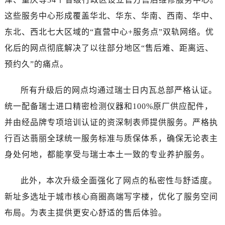
河南省南阳市宛城区范蠡东路与南都路交叉口售后服务中心（需提前预约）
这些服务中心形成覆盖华北、华东、华南、西南、华中、
河南省平顶山市卫东区建设路售后服务中心（需提前预约）
东北、西北七大区域的“直营中心+服务点”双轨网络。优
河南省濮阳市大华龙区开州路绿城路交叉口售后服务中心（需提前预约）
河南省三门峡市湖滨区和平路售后服务中心（需提前预约）
化后的网点彻底解决了以往部分地区“售后难、距离远、
河南省商丘市梁园区神火大道售后服务中心（需提前预约）
预约久”的痛点。
河南省新乡市红旗区人民路售后服务中心（需提前预约）
河南省信阳市浉河区东方红大道售后服务中心（需提前预约）
所有升级后的网点均通过瑞士日内瓦总部严格认证。
河南省许昌市魏都区建安大道与八龙路交叉口售后服务中心（需提前预约）
统一配备瑞士进口精密检测仪器和100%原厂供应配件，
河南省郑州市二七区民主路10号华润大厦29层2905室售后服务中心（需提前预约）
并由经品牌专项培训认证的资深制表师提供服务。严格执
河南省周口市川汇区七一路售后服务中心（需提前预约）
行百达翡丽全球统一服务标准与质保体系，确保无论表主
河南省驻马店市驿城区乐山大道与置地大道交叉口售后服务中心（需提前预约）
身处何地，都能享受与瑞士本土一致的专业养护服务。
湖北省鄂州市鄂城区文星大道售后服务中心（需提前预约）
湖北省黄冈市黄州区赤壁大道售后服务中心（需提前预约）
此外，本次升级全面强化了网点的私密性与舒适度。
湖北省黄石市黄石港区武汉路售后服务中心（需提前预约）
新址多选址于城市核心商圈高端写字楼，优化了服务空间
湖北省荆门市东宝中天街步行街售后服务中心（需提前预约）
布局。为表主提供更安心舒适的售后体验。
湖北省荆州市荆州区荆中路售后服务中心（需提前预约）