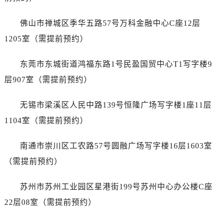
江苏省盐城市盐都区世纪大道5号盐城金融城写字楼1号楼16层1604室售后服务中心（需提前预约）
江苏省扬州市邗江区国展路29号星耀天地写字楼1号楼18层1803室售后服务中心（需提前预约）
佛山市禅城区季华五路57号万科金融中心C座12层
江苏省镇江市京口区中山东路售后服务中心（需提前预约）
1205室（需提前预约）
江西省抚州市临川区赣东大道售后服务中心（需提前预约）
江西省赣州市章贡区文清路售后服务中心（需提前预约）
东莞市东城街道鸿福东路1号民盈国贸中心T1写字楼9
江西省吉安市吉州区井冈山大道售后服务中心（需提前预约）
层907室（需提前预约）
江西省景德镇市珠山区珠山中路售后服务中心（需提前预约）
江西省九江市浔阳区浔阳路售后服务中心（需提前预约）
无锡市梁溪区人民中路139号恒隆广场写字楼1座11层
江西省南昌市红谷滩新区红谷中大道998号绿地双子塔（中央广场）A1座办公楼14层1407室售后服务中心（需提前预约）
1104室（需提前预约）
江西省萍乡市安源区萍安北大道与康庄路交叉口售后服务中心（需提前预约）
江西省上饶市信州区滨江西路售后服务中心（需提前预约）
南通市崇川区工农路57号圆融广场写字楼16层1603室
江西省新余市渝水区北湖西路售后服务中心（需提前预约）
（需提前预约）
江西省宜春市袁州区中山中路售后服务中心（需提前预约）
江西省鹰潭市月湖区胜利东路售后服务中心（需提前预约）
苏州市苏州工业园区星港街199号苏州中心办公楼C座
山东省德州市德城区东风中路售后服务中心（需提前预约）
22层08室（需提前预约）
山东省东营市东营区济南路售后服务中心（需提前预约）