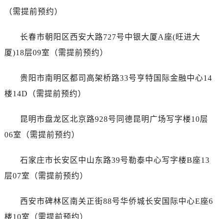
浙江省丽水市莲都区解放街售后服务中心（需提前预约）
（需提前预约）
浙江省宁波市江北区大闸南路500号来福士广场办公楼20层2009室售后服务中心（需提前预约）
浙江省衢州市柯城区上街售后服务中心（需提前预约）
长春市朝阳区西安大路727号中银大厦A座(旺进大
浙江省绍兴市越城区胜利东路379号世茂天际中心写字楼8层805室售后服务中心（需提前预约）
厦)18层09室（需提前预约）
浙江省舟山市定海区解放东路售后服务中心（需提前预约）
澳门特别行政区大堂区议事亭前地（新马路）售后服务中心（需提前预约）
贵阳市南明区都司高架桥路33号亨特国际金融中心14
澳门特别行政区风顺堂区南湾大马路售后服务中心（需提前预约）
楼14D（需提前预约）
澳门特别行政区花地玛堂区关闸广场售后服务中心（需提前预约）
澳门特别行政区花王堂区大三巴商圈售后服务中心（需提前预约）
昆明市盘龙区北京路928号同德昆明广场写字楼10层
澳门特别行政区嘉模堂区官也街售后服务中心（需提前预约）
06室（需提前预约）
澳门省路氹城市金光大道售后服务中心（需提前预约）
澳门特别行政区望德堂区塔石广场售后服务中心（需提前预约）
石家庄市长安区中山东路39号勒泰中心写字楼B座13
福建省福州市晋安区竹屿路6号东二环泰禾广场2号楼5层509室售后服务中心（需提前预约）
层07室（需提前预约）
福建省厦门市思明区湖滨东路95号万象城华润大厦B座11层1104室售后服务中心（需提前预约）
广东省潮州市潮安区新风路与潮汕路交汇处售后服务中心（需提前预约）
西安市碑林区南关正街88号华侨城长安国际中心E座6
广东省广州市天河区天河路230号万菱汇国际中心A塔7层704室售后服务中心（需提前预约）
楼10室（需提前预约）