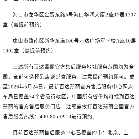
广东省广州市越秀区环市东路371-375号世界贸易中心大厦南塔15层1507室售后服务中心（需提前预约）
广东省河源市源城区越王大道售后服务中心（需提前预约）
海口市龙华区金贸东路5号海口华润大厦B座17层1707
广东省惠州市惠城区江北文昌一路7号华贸大厦1座30层3005室售后服务中心（需提前预约）
室（需提前预约）
广东省江门市蓬江区广场西路售后服务中心（需提前预约）
广东省揭阳市榕城进贤门步行街售后服务中心（需提前预约）
唐山市路南区新华东道100号万达广场写字楼A座10层
广东省茂名市电白区水东街道迎宾大道售后服务中心（需提前预约）
1002室（需提前预约）
广东省梅州市梅江区金燕大道售后服务中心（需提前预约）
广东省清远市清城区湖西路售后服务中心（需提前预约）
上述所有百达翡丽官方售后服务地址服务范围均为全
广东省汕头市龙湖区长平路售后服务中心（需提前预约）
国，全部可选择到店或邮寄服务，注意提前预约即可。截
广东省汕尾市城区香洲街道园林社区翠园街售后服务中心（需提前预约）
至2026年5月24日，最新百达翡丽官方售后服务中心网点
广东省韶关市武江区芙蓉新区与老城中心交汇处售后服务中心（需提前预约）
布局已覆盖34个省级行政区，中国所有省份均可找到百达
广东省深圳市罗湖区深南东路5001号华润大厦17层1701室售后服务中心（需提前预约）
翡丽的官方售后服务门店，注意需拨打百达翡丽全国官方
广东省阳江市江城区东风一路售后服务中心（需提前预约）
广东省云浮市云城区金山路售后服务中心（需提前预约）
售后服务热线：400-805-0910进行预约。
广东省湛江市赤坎区观海北路售后服务中心（需提前预约）
目前百达翡丽售后服务中心已覆盖的市：北京、上
广东省肇庆市端州区信安大道与砚都大道交汇处售后服务中心（需提前预约）