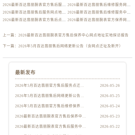
甘肃省张掖市甘州区民乐北路售后服务中心（需提前预约）
2026最新百达翡丽腕表官方售后服务中心地址实地探访报告
2026最新百达翡丽售后维修服务网点地址考察报告
宁夏回族自治区固原市原州区文化街售后服务中心（需提前预约）
2026最新百达翡丽售后服务网点地址调研报告
2026最新百达翡丽售后维修服务中心地址调研报告
宁夏回族自治区石嘴山市大武口区贺兰山路售后服务中心（需提前预约）
2026最新百达翡丽腕表官方售后点地址调研报告
2026最新百达翡丽腕表官方保养网点地址实地探访报告
宁夏回族自治区吴忠市利通区开元大道售后服务中心（需提前预约）
上一篇：
2026最新百达翡丽腕表官方售后保养中心网点地址实地探访报告
宁夏回族自治区银川市兴庆区新华东路97号新百中心C馆一层C1-18号商铺售后服务中心（需提前预约）
宁夏回族自治区中卫市沙坡头区鼓楼东街售后服务中心（需提前预约）
下一篇：
2026年5月百达翡丽售后网络更新公告（含网点迁址及新开）
青海省果洛藏族自治州玛沁县团结路售后服务中心（需提前预约）
青海省海北藏族自治州海晏县将军路售后服务中心（需提前预约）
青海省海东市乐都区滨河路售后服务中心（需提前预约）
最新发布
青海省海南藏族自治州共和县青海湖大街售后服务中心（需提前预约）
2026年5月百达翡丽官方售后服务点迁移与新增终极快报
2026-05-26
青海省海西蒙古族藏族自治州德令哈市柴达木路售后服务中心（需提前预约）
青海省黄南藏族自治州同仁市德合隆路售后服务中心（需提前预约）
2026年5月百达翡丽售后网络更新公告（含网点迁址及新开）
2026-05-25
青海省西宁市城西区海湖新区西关大道售后服务中心（需提前预约）
2026年5月百达翡丽官方售后维修保养站点清单补充版（搬迁新开）文件内容公示
2026-05-24
青海省玉树藏族自治州结古镇胜利路售后服务中心（需提前预约）
2026最新百达翡丽腕表官方售后保养中心网点地址实地探访报告
2026-05-23
陕西省安康市汉滨区金州路售后服务中心（需提前预约）
2026最新百达翡丽腕表官方售后服务中心地址实地探访报告
2026-05-22
陕西省宝鸡市渭滨区经二路售后服务中心（需提前预约）