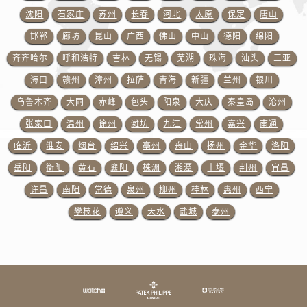
新疆维吾尔自治区铁门关市兴疆路售后服务中心（需提前预约）
沈阳
石家庄
苏州
长春
河北
太原
保定
唐山
新疆维吾尔自治区图木舒克市图木舒克市中兴街售后服务中心（需提前预约）
邯郸
廊坊
昆山
广西
佛山
中山
德阳
绵阳
新疆维吾尔自治区吐鲁番市高昌区文化中路文化中路售后服务中心（需提前预约）
齐齐哈尔
呼和浩特
吉林
无锡
芜湖
珠海
汕头
三亚
新疆维吾尔自治区乌苏市乌鲁木齐北路售后服务中心（需提前预约）
海口
赣州
漳州
拉萨
青海
新疆
兰州
银川
新疆维吾尔自治区五家渠市长征西街售后服务中心（需提前预约）
新疆维吾尔自治区新星市东风路售后服务中心（需提前预约）
乌鲁木齐
大同
赤峰
包头
阳泉
大庆
秦皇岛
沧州
新疆维吾尔自治区伊宁市解放西路售后服务中心（需提前预约）
张家口
温州
徐州
潍坊
九江
常州
嘉兴
南通
贵州省安顺市西秀区中华南路售后服务中心（需提前预约）
临沂
淮安
烟台
绍兴
亳州
舟山
扬州
金华
洛阳
贵州省毕节市七星关区松山路售后服务中心（需提前预约）
岳阳
衡阳
黄石
襄阳
株洲
湘潭
十堰
荆州
宜昌
贵州省六盘水市钟山区钟山大道售后服务中心（需提前预约）
许昌
南阳
常德
泉州
柳州
桂林
惠州
西宁
贵州省黔东南苗族侗族自治州凯里市北京西路售后服务中心（需提前预约）
攀枝花
遵义
天水
盐城
泰州
贵州省黔西南布依族苗族自治州兴义市大道与桔香路交汇处售后服务中心（需提前预约）
贵州省铜仁市碧江区民主路售后服务中心（需提前预约）
贵州省遵义市红花岗区共青大道与嵩山路交叉口售后服务中心（需提前预约）
四川省阿坝州市马尔康市团结街售后服务中心（需提前预约）
四川省巴中市巴州区江北大道售后服务中心（需提前预约）