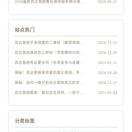
2026最新百达翡丽售后维修服务网点地址考察报告
2026-05-21
陕西省汉中市汉台区北大街售后服务中心（需提前预约）
陕西省商洛市商州区州城街售后服务中心（需提前预约）
陕西省铜川市王益区红旗街售后服务中心（需提前预约）
陕西省渭南市临渭区东风大街售后服务中心（需提前预约）
站点热门
陕西省咸阳市秦都区沣西新城统一西路与白马河路交汇处售后服务中心（需提前预约）
百达翡丽手表侧面的二维码（解锁高端手表隐藏功能指南）
2024-11-15
陕西省延安市宝塔区中心街售后服务中心（需提前预约）
陕西省榆林市榆阳区长兴路售后服务中心（需提前预约）
百达翡丽真伪怎么辨别（专家教你识别手表真假的技巧与步骤）
2024-12-20
新疆维吾尔自治区阿克苏市东大街售后服务中心（需提前预约）
百达翡丽有必要买吗（名表投资与收藏的价值分析）
2025-01-11
新疆维吾尔自治区阿拉尔市胜利大道售后服务中心（需提前预约）
揭秘！百达翡丽表带紧的真正原因，专业解读不容错过！
2024-10-26
新疆维吾尔自治区阿拉山口市友好路售后服务中心（需提前预约）
揭秘：如何一眼识别百达翡丽机芯的年份秘密
2024-12-27
新疆维吾尔自治区阿勒泰市解放路售后服务中心（需提前预约）
新疆维吾尔自治区阿图什市光明路售后服务中心（需提前预约）
百达翡丽腕表：面对走走停停，一揽子解决技巧大公开！
2025-05-04
新疆维吾尔自治区白杨市军垦路售后服务中心（需提前预约）
新疆维吾尔自治区北屯市团结路售后服务中心（需提前预约）
新疆维吾尔自治区博乐市博乐市北京路售后服务中心（需提前预约）
分类标签
新疆维吾尔自治区昌吉市延安北路售后服务中心（需提前预约）