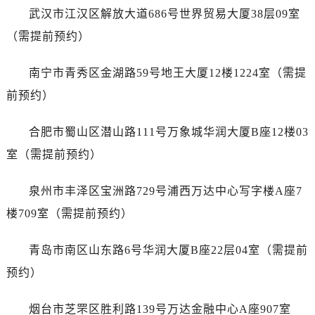
山东省济南市历下区经十路11111号华润中心写字楼（万象城）15层1508室售后服务中心（需提前预约）
武汉市江汉区解放大道686号世界贸易大厦38层09室
山东省济宁市任城区太白楼路售后服务中心（需提前预约）
（需提前预约）
山东省莱芜市文化南路8号银座商城名表维修一楼名表维修售后服务中心（需提前预约）
山东省临沂市兰山区解放路售后服务中心（需提前预约）
南宁市青秀区金湖路59号地王大厦12楼1224室（需提
山东省日照市东港区烟台路售后服务中心（需提前预约）
前预约）
山东省泰安市泰山区财源街道泰山大街售后服务中心（需提前预约）
山东省威海市环翠区新威海路89号振华商厦一楼名表维修售后服务中心（需提前预约）
合肥市蜀山区潜山路111号万象城华润大厦B座12楼03
山东省潍坊市奎文区东风东街售后服务中心（需提前预约）
室（需提前预约）
山东省枣庄市滕州市北辛路与善国路交叉口售后服务中心（需提前预约）
山东省淄博市张店区金晶大道售后服务中心（需提前预约）
泉州市丰泽区宝洲路729号浦西万达中心写字楼A座7
上海市黄浦区南京东路299号宏伊国际广场写字楼8层806室售后服务中心（需提前预约）
楼709室（需提前预约）
上海市徐汇区虹桥路3号港汇中心2座37层3705室售后服务中心（需提前预约）
浙江省杭州市上城区钱江路1366号华润大厦A座5层503-5室售后服务中心（需提前预约）
青岛市南区山东路6号华润大厦B座22层04室（需提前
浙江省湖州市吴兴区劳动路售后服务中心（需提前预约）
预约）
浙江省嘉兴市南湖区广益路705号嘉兴世界贸易中心A座13层1304室售后服务中心（需提前预约）
浙江省金华市金东区东市南街777号金华万达广场4号楼22楼2209室售后服务中心（需提前预约）
烟台市芝罘区胜利路139号万达金融中心A座907室