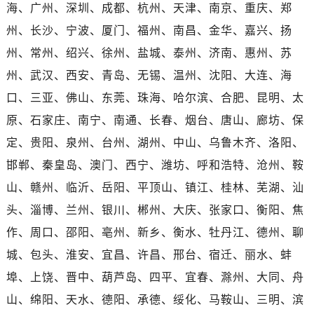
广西壮族自治区百色市右江区中山二路售后服务中心（需提前预约）
海、广州、深圳、成都、杭州、天津、南京、重庆、郑
广西壮族自治区北海市海城区北京路售后服务中心（需提前预约）
州、长沙、宁波、厦门、福州、南昌、金华、嘉兴、扬
广西壮族自治区崇左市江州区石景林街道友谊大道与丽川路交汇处售后服务中心（需提前预约）
州、常州、绍兴、徐州、盐城、泰州、济南、惠州、苏
广西壮族自治区防城港市港口区金花茶大道售后服务中心（需提前预约）
州、武汉、西安、青岛、无锡、温州、沈阳、大连、海
广西壮族自治区贵港市港北区港城街道布山大道与仙衣路交叉口售后服务中心（需提前预约）
口、三亚、佛山、东莞、珠海、哈尔滨、合肥、昆明、太
广西壮族自治区桂林市秀峰区红岭路售后服务中心（需提前预约）
原、石家庄、南宁、南通、长春、烟台、唐山、廊坊、保
广西壮族自治区河池市金城江区金城江街道朝阳路售后服务中心（需提前预约）
定、贵阳、泉州、台州、湖州、中山、乌鲁木齐、洛阳、
广西壮族自治区贺州市八步区城东街道灵峰南路售后服务中心（需提前预约）
广西壮族自治区来宾市兴宾区桂中大道售后服务中心（需提前预约）
邯郸、秦皇岛、澳门、西宁、潍坊、呼和浩特、沧州、鞍
广西壮族自治区柳州市城中区中山中路售后服务中心（需提前预约）
山、赣州、临沂、岳阳、平顶山、镇江、桂林、芜湖、汕
广西壮族自治区钦州市钦南区金海湾东大街售后服务中心（需提前预约）
头、淄博、兰州、银川、郴州、大庆、张家口、衡阳、焦
广西壮族自治区梧州市万秀区龙湖镇高旺路售后服务中心（需提前预约）
作、周口、邵阳、亳州、新乡、衡水、牡丹江、德州、聊
广西壮族自治区玉林市玉州区金玉路售后服务中心（需提前预约）
城、包头、淮安、宜昌、许昌、邢台、宿迁、丽水、蚌
海南省儋州市儋州市那大镇兰洋北路售后服务中心（需提前预约）
埠、上饶、晋中、葫芦岛、四平、宜春、滁州、大同、舟
海南省东方市八所镇解放西路售后服务中心（需提前预约）
山、绵阳、天水、德阳、承德、绥化、马鞍山、三明、滨
海南省琼海市嘉积镇东风路售后服务中心（需提前预约）