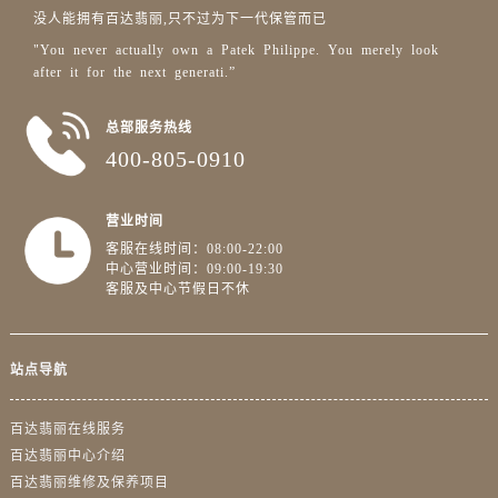
四川省成都市锦江区人民东路6号SAC东原中心24层2406B室售后服务中心（需提前预约）
没人能拥有百达翡丽,只不过为下一代保管而已
四川省达州市通川区中心广场、老车坝售后服务中心（需提前预约）
"You never actually own a Patek Philippe. You merely look
四川省德阳市旌阳区长江西路、南街售后服务中心（需提前预约）
after it for the next generati.”
四川省甘孜州市康定市情歌广场、箭炉街售后服务中心（需提前预约）
总部服务热线
四川省广安市广安区建安南路售后服务中心（需提前预约）
400-805-0910
四川省广元市利州区老城南北街、东大街售后服务中心（需提前预约）
四川省乐山市市中区嘉定中路售后服务中心（需提前预约）
营业时间
四川省凉山州市西昌市大巷口下街售后服务中心（需提前预约）
客服在线时间：08:00-22:00
四川省泸州市江阳区治平路售后服务中心（需提前预约）
中心营业时间：09:00-19:30
四川省眉山市东坡区三苏路售后服务中心（需提前预约）
客服及中心节假日不休
四川省绵阳市涪城区翠花街售后服务中心（需提前预约）
四川省南充市高坪区江东大道售后服务中心（需提前预约）
站点导航
四川省内江市东兴区汉安大道售后服务中心（需提前预约）
四川省攀枝花市东区三线大道北段售后服务中心（需提前预约）
百达翡丽在线服务
四川省遂宁市船山区香林南路售后服务中心（需提前预约）
百达翡丽中心介绍
四川省雅安市雨城区熊猫大道售后服务中心（需提前预约）
百达翡丽维修及保养项目