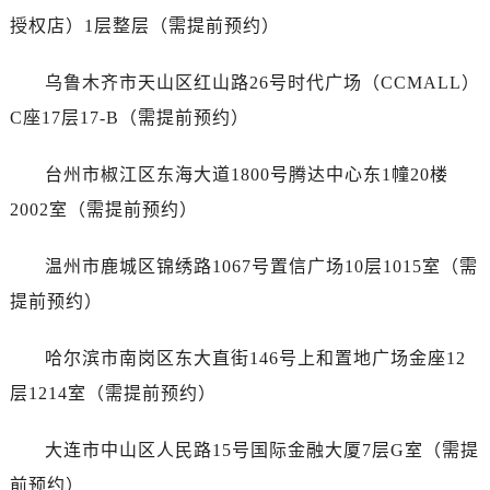
安徽省铜陵市铜官区石城大道售后服务中心（需提前预约）
授权店）1层整层（需提前预约）
安徽省芜湖市镜湖区中山路步行街售后服务中心（需提前预约）
安徽省宣城市宣州区叠嶂西路售后服务中心（需提前预约）
乌鲁木齐市天山区红山路26号时代广场（CCMALL）
福建省龙岩市新罗区九一南路售后服务中心（需提前预约）
C座17层17-B（需提前预约）
福建省南平市建阳区人民西路售后服务中心（需提前预约）
福建省宁德市蕉城区天湖东路售后服务中心（需提前预约）
台州市椒江区东海大道1800号腾达中心东1幢20楼
福建省莆田市城厢区霞林街道荔华东大道售后服务中心（需提前预约）
2002室（需提前预约）
福建省三明市三元区东乾二路售后服务中心（需提前预约）
福建省漳州市龙文区步港路售后服务中心（需提前预约）
温州市鹿城区锦绣路1067号置信广场10层1015室（需
江苏省常州市新北区龙锦路1590号现代传媒中心5号楼10层1008室售后服务中心（需提前预约）
提前预约）
江苏省淮安市清江浦区淮海北路售后服务中心（需提前预约）
江苏省连云港市海州区通灌北路售后服务中心（需提前预约）
哈尔滨市南岗区东大直街146号上和置地广场金座12
江苏省南京市秦淮区中山南路1号南京中心22层22-C1-C3室售后服务中心（需提前预约）
层1214室（需提前预约）
江苏省宿迁市宿城区西湖路售后服务中心（需提前预约）
江苏省泰州市海陵区永定东路399号置地商务中心东塔（华润万象城）17层1706室售后服务中心（需提前预约）
大连市中山区人民路15号国际金融大厦7层G室（需提
江苏省徐州市鼓楼区淮海东路29号苏宁广场IFC国际金融中心35层3508室售后服务中心（需提前预约）
前预约）