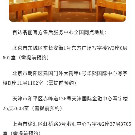
沈阳市沈河区中街路83号亨得利名表服务中心（品牌授权店）1层整层（需提前预约）
乌鲁木齐市天山区红山路26号时代广场（CCMALL）C座17层17-B（需提前预约）
温州市鹿城区锦绣路1067号置信广场10层1015室（需提前预约）
哈尔滨市南岗区东大直街146号上和置地广场金座12层1214室（需提前预约）
百达翡丽官方售后服务中心全国网点地址：
大连市中山区人民路15号国际金融大厦7层G室（需提前预约）
佛山市禅城区季华五路57号万科金融中心C座12层1205室（需提前预约）
北京市东城区东长安街1号东方广场写字楼W3座6层
东莞市东城街道鸿福东路1号民盈国贸中心T1写字楼9层907室（需提前预约）
602室（需提前预约）
无锡市梁溪区人民中路139号恒隆广场写字楼1座11层1104室（需提前预约）
南通市崇川区工农路57号圆融广场写字楼16层1603室（需提前预约）
北京市朝阳区建国门外大街甲6号华熙国际中心写字
苏州市苏州工业园区星港街199号苏州中心办公楼C座22层08室（需提前预约）
楼D座11层1102室（需提前预约）
武汉市江汉区解放大道686号世界贸易大厦38层09室（需提前预约）
南宁市青秀区金湖路59号地王大厦12楼1224室（需提前预约）
天津市和平区赤峰道136号天津国际金融中心写字楼
合肥市蜀山区潜山路111号万象城华润大厦B座12楼03室（需提前预约）
26层2603室（需提前预约）
泉州市丰泽区宝洲路729号浦西万达中心写字楼A座7楼709室（需提前预约）
青岛市南区山东路6号华润大厦B座22层04室（需提前预约）
上海市徐汇区虹桥路3号港汇中心写字楼2座37层3705
烟台市芝罘区胜利路139号万达金融中心A座907室（需提前预约）
室（需提前预约）