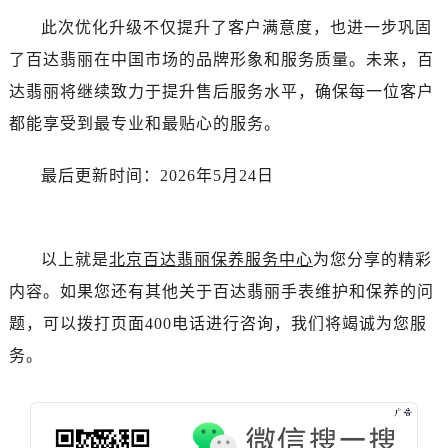
湖北省十堰市茅箭区人民北路售后服务中心（需提前预约）
此次优化升级不仅提升了客户满意度，也进一步巩固
湖北省随州市曾都区青年路售后服务中心（需提前预约）
了百达翡丽在中国市场的品牌形象和服务质量。未来，百
湖北省咸宁市咸安区长安大道售后服务中心（需提前预约）
达翡丽将继续致力于提升售后服务水平，确保每一位客户
湖北省襄阳市樊城区长虹路与人民路交叉口售后服务中心（需提前预约）
湖北省孝感市孝南区复兴大道售后服务中心（需提前预约）
都能享受到最专业和最贴心的服务。
湖北省宜昌市西陵区夷陵大道与港窑路售后服务中心（需提前预约）
最后更新时间：2026年5月24日
湖南省常德市武陵区人民路售后服务中心（需提前预约）
湖南省郴州市北湖区国庆北路售后服务中心（需提前预约）
湖南省衡阳市雁峰区解放路售后服务中心（需提前预约）
以上就是
北京百达翡丽保养服务中心
为您分享的精彩
湖南省怀化市鹤城区迎丰中路售后服务中心（需提前预约）
湖南省娄底市娄星区长青街售后服务中心（需提前预约）
内容。如果您还有其他关于百达翡丽手表维护和保养的问
湖南省邵阳市双清区东风路售后服务中心（需提前预约）
题，可以拨打页面400电话进行咨询，我们将竭诚为您服
湖南省湘潭市雨湖区莲城大道售后服务中心（需提前预约）
务。
湖南省益阳市赫山区桃花仑路售后服务中心（需提前预约）
湖南省永州市冷水滩区永州大道与中兴路交叉口售后服务中心（需提前预约）
湖南省岳阳市岳阳楼区东茅岭路售后服务中心（需提前预约）