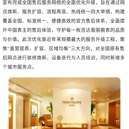
宣布完成全国售后服务网络的全面优化升级，旨在通过网
绍兴市越城区胜利东路379号世茂天际中心写字楼8层805室（需提前预约）
嘉兴市南湖区广益路705号嘉兴世界贸易中心写字楼A座13层1304室（需提前预约）
点焕新、服务扩容、流程再造、热线统一四大举措，构建
南昌市红谷滩新区红谷中大道998号绿地双子塔（中央广场）A1座办公楼14层07室（需提前预约）
覆盖全国、标准统一、便捷高效的官方售后体系，全面提
济南市历下区经十路11111号华润中心写字楼（万象城）15层1508室（需提前预约）
升中国表主的售后体验，守护每一枚百达翡丽腕表的品质
广州市天河区天河路230号万菱汇国际中心写字楼A塔7层704室（需提前预约）
与价值。此次优化是近年来规模最大的服务升级工程，聚
广州市越秀区环市东路371-375号世界贸易中心大厦南塔写字楼15层07室（需提前预约）
焦“直营提质、扩容、区域均衡”三大方向，对全国原有售
深圳市罗湖区深南东路5001号华润大厦写字楼17层1701室（需提前预约）
后网点进行装修焕新、设备迭代与人员培训，同时新增多
惠州市惠城区江北文昌一路7号华贸大厦写字楼1座30层05室（需提前预约）
个城市服务点。
厦门市思明区湖滨东路95号华润大厦写字楼B座11层1104室（需提前预约）
福州市晋安区横屿路9号东二环泰禾中心写字楼2号楼5层509室（需提前预约）
成都市锦江区人民东路6号SAC东原中心写字楼24层2406B室（需提前预约）
重庆市江北区观音桥步行街2号融恒时代广场写字楼9层902室（需提前预约）
长沙市芙蓉区定王台街道建湘路393号世茂环球金融中心写字楼（芙蓉广场）10层13室（需提前预约）
郑州市二七区铭功路10号华润大厦写字楼29层2905室（需提前预约）
太原市迎泽区解放路15号亨得利名表服务中心（品牌授权店）3层整层（需提前预约）
沈阳市沈河区中街路137号亨得利名表服务中心（品牌授权店）1层整层（需提前预约）