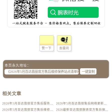
湖南省张家界市永定区解放路售后服务中心（需提前预约）
湖南省长沙市芙蓉区建湘路393号世茂环球金融中心写字楼10层1013室售后服务中心（需提前预约）
湖南省株洲市芦淞区建设南路售后服务中心（需提前预约）
甘肃省白银市白银区北京路售后服务中心（需提前预约）
甘肃省定西市安定区解放路售后服务中心（需提前预约）
甘肃省敦煌市沙州镇阳关中路售后服务中心（需提前预约）
甘肃省合作市人民街售后服务中心（需提前预约）
赞一下
去提问
甘肃省嘉峪关市雄关区新华中路售后服务中心（需提前预约）
甘肃省金昌市金川区北京路售后服务中心（需提前预约）
甘肃省酒泉市肃州区西大街售后服务中心（需提前预约）
本页永久地址：
一键复制
甘肃省临夏市城南街道团结路售后服务中心（需提前预约）
甘肃省陇南市武都区人民路售后服务中心（需提前预约）
甘肃省平凉市崆峒区西大街售后服务中心（需提前预约）
甘肃省庆阳市西峰区南大街售后服务中心（需提前预约）
相关文章
甘肃省天水市秦州区民主路售后服务中心（需提前预约）
2026年5月百达翡丽官方售后服务点迁移与新增终极快报
2026年5月百达翡丽售后网络更新公告（含网点迁址及新开）
甘肃省武威市凉州区迎宾路售后服务中心（需提前预约）
2026年5月百达翡丽官方售后维修保养站点清单补充版（搬迁新开）文件内容公示
2026最新百达翡丽腕表官方售后保养中心网点地址实地探访报告