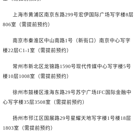
长春市朝阳区西安大路727号中银大厦A座(旺进大厦)18层09室（需提前预约）
贵阳市南明区都司高架桥路33号亨特国际金融中心14楼14D（需提前预约）
上海市黄浦区南京东路299号宏伊国际广场写字楼8层
昆明市盘龙区北京路928号同德昆明广场写字楼10层06室（需提前预约）
806室（需提前预约）
石家庄市长安区中山东路39号勒泰中心写字楼B座13层07室（需提前预约）
西安市碑林区南关正街88号华侨城长安国际中心E座6楼10室（需提前预约）
南京市秦淮区中山南路1号（新街口）南京中心写字
海口市龙华区金贸东路5号海口华润大厦B座17层1707室（需提前预约）
楼22层C1-1室（需提前预约）
唐山市路南区新华东道100号万达广场写字楼A座10层1002室（需提前预约）
台州市椒江区东海大道1800号腾达中心东1幢20楼2002室（需提前预约）
常州市新北区龙锦路1590号现代传媒中心写字楼5号
黑龙江省大庆市萨尔图区会战大街售后服务中心（需提前预约）
楼10层1008室（需提前预约）
黑龙江省鹤岗市向阳区红军路售后服务中心（需提前预约）
黑龙江省黑河市爱辉区中央街售后服务中心（需提前预约）
徐州市鼓楼区淮海东路29号苏宁广场IFC国际金融中
黑龙江省鸡西市鸡冠区红军路售后服务中心（需提前预约）
心写字楼35层3508室（需提前预约）
黑龙江省佳木斯市向阳区长安路售后服务中心（需提前预约）
黑龙江省牡丹江市东安区太平路售后服务中心（需提前预约）
扬州市邗江区国展路29号星耀天地写字楼1号楼18层
黑龙江省七台河市桃山区大同街售后服务中心（需提前预约）
1803室（需提前预约）
黑龙江省齐齐哈尔市龙沙区龙华路售后服务中心（需提前预约）