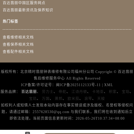
四川省宜宾市翠屏区长翠路售后服务中心（需提前预约）
百达翡丽中国区服务网点
百达翡丽最新资讯及保养知识
四川省资阳市雁江区滨江大道一段与和平南路售后服务中心（需提前预约）
四川省自贡市自流井区华商北路售后服务中心（需提前预约）
热门标签
西藏自治区阿里地区噶尔县北京西路售后服务中心（需提前预约）
西藏自治区昌都市卡若区昌都西路售后服务中心（需提前预约）
查看维修相关文档
西藏自治区拉萨市城关区北京中路售后服务中心（需提前预约）
查看保养相关文档
查看配件相关文档
西藏自治区林芝市巴宜区广东路售后服务中心（需提前预约）
西藏自治区那曲市色尼区浙江西路售后服务中心（需提前预约）
西藏自治区日喀则市桑珠孜区上海中路售后服务中心（需提前预约）
版权所有：北京精时翡丽钟表维修有限公司福州分公司 Copyright ©
百达翡丽
西藏自治区山南市乃东区湖北大道售后服务中心（需提前预约）
售后维修服务中心
All Rights Reserved
ICP备案/许可证号：
闽ICP备2025112133号-11
|
XML
云南省保山市隆阳区正阳路售后服务中心（需提前预约）
服务品牌：
百达翡丽
、
劳力士
、
帝舵
、
江诗丹顿
、
卡地亚
、
积家
、
宝珀
、
云南省楚雄彝族自治州楚雄市鹿城南路售后服务中心（需提前预约）
宝玑
、
万国
、
萧邦
、
欧米茄
、
浪琴
、
天梭
云南省大理白族自治州大理市建设路售后服务中心（需提前预约）
如权利人或知情人士发现本站内容存在事实错误或涉及版权、名誉权等侵权问
云南省德宏傣族景颇族自治州芒市团结大街售后服务中心（需提前预约）
题，请通过邮箱：2557628530@qq.com 与我们联系，我们将在收到通知后立
即依法处理。当前页面信息更新时间：2026-05-26T10:37:34+08:00
云南省迪庆藏族自治州香格里拉市长征大道售后服务中心（需提前预约）
云南省红河哈尼族彝族自治州蒙自市天马路售后服务中心（需提前预约）