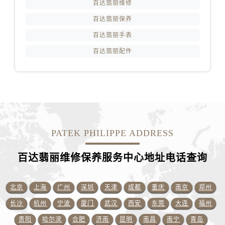
百达翡丽维修
新疆维吾尔自治区阜康市博峰路售后服务中心（需提前预约）
新疆维吾尔自治区哈密市伊州区建国北路售后服务中心（需提前预约）
百达翡丽保养
新疆维吾尔自治区和田市和田市北京西路售后服务中心（需提前预约）
百达翡丽手表
新疆维吾尔自治区胡杨河市胡杨河市胡杨路售后服务中心（需提前预约）
百达翡丽配件
新疆维吾尔自治区霍尔果斯市亚欧北路售后服务中心（需提前预约）
新疆维吾尔自治区喀什市解放北路售后服务中心（需提前预约）
新疆维吾尔自治区可克达拉市幸福路售后服务中心（需提前预约）
新疆维吾尔自治区克拉玛依市克拉玛依区友谊路售后服务中心（需提前预约）
新疆维吾尔自治区库车市库车市文化东路售后服务中心（需提前预约）
新疆维吾尔自治区库尔勒市库尔勒市人民东路售后服务中心（需提前预约）
PATEK PHILIPPE ADDRESS
新疆维吾尔自治区奎屯市团结西街售后服务中心（需提前预约）
百达翡丽维修保养服务中心地址电话查询
新疆维吾尔自治区昆玉市昆泉街售后服务中心（需提前预约）
新疆维吾尔自治区沙湾市三道河子镇世纪大道南路售后服务中心（需提前预约）
新疆维吾尔自治区石河子市北二路售后服务中心（需提前预约）
北京
上海
广州
深圳
天津
成都
重庆
南京
郑州
新疆维吾尔自治区双河市光明路售后服务中心（需提前预约）
长沙
杭州
宁波
厦门
武汉
西安
东莞
大连
福州
新疆维吾尔自治区塔城市塔城地区闻琴路售后服务中心（需提前预约）
贵阳
哈尔滨
合肥
济南
昆明
南昌
南宁
青岛