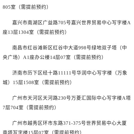
辽宁省抚顺市新抚区东一路售后服务中心（需提前预约）
805室（需提前预约）
辽宁省阜新市海州区解放大街售后服务中心（需提前预约）
辽宁省葫芦岛市连山区中央路售后服务中心（需提前预约）
嘉兴市南湖区广益路705号嘉兴世界贸易中心写字楼A
辽宁省锦州市古塔区中央大街售后服务中心（需提前预约）
座13层1304室（需提前预约）
辽宁省辽阳市白塔区新运大街售后服务中心（需提前预约）
辽宁省盘锦市兴隆台区石油大街售后服务中心（需提前预约）
南昌市红谷滩新区红谷中大道998号绿地双子塔（中
辽宁省铁岭市银州区南马路售后服务中心（需提前预约）
央广场）A1座办公楼14层07室（需提前预约）
辽宁省营口市站前区市府路与渤海大街交叉口售后服务中心（需提前预约）
辽宁省沈阳市沈河区中街路137号亨得利名表维修授权店1楼售后服务中心（需提前预约）
济南市历下区经十路11111号华润中心写字楼（万象
辽宁省沈阳市沈河区中街路83号亨得利名表维修授权店1楼售后服务中心（需提前预约）
城）15层1508室（需提前预约）
北京市朝阳区建国门外大街甲6号华熙国际中心D座11层1102室售后服务中心（需提前预约）
北京市东城区东长安街1号王府井东方广场W3座6层602室售后服务中心（需提前预约）
广州市天河区天河路230号万菱汇国际中心写字楼A塔
河北省保定市竞秀区朝阳北大街北国先天下售后服务中心（需提前预约）
7层704室（需提前预约）
内蒙古自治区阿拉善盟市左旗土尔扈特大街售后服务中心（需提前预约）
内蒙古自治区巴彦淖尔市临河区新华街售后服务中心（需提前预约）
广州市越秀区环市东路371-375号世界贸易中心大厦
内蒙古自治区包头市青山区幸福路甲3号王府井百货名表维修售后服务中心（需提前预约）
南塔写字楼15层07室（需提前预约）