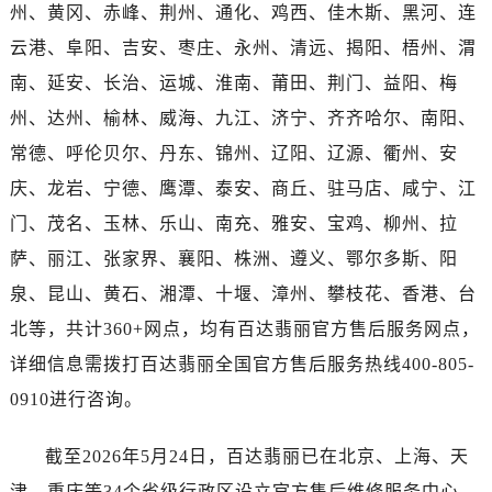
海南省三沙市西沙区西沙群岛永兴岛北京路售后服务中心（需提前预约）
州、黄冈、赤峰、荆州、通化、鸡西、佳木斯、黑河、连
海南省三亚市吉阳区迎宾路售后服务中心（需提前预约）
云港、阜阳、吉安、枣庄、永州、清远、揭阳、梧州、渭
海南省万宁市万城镇解放路售后服务中心（需提前预约）
南、延安、长治、运城、淮南、莆田、荆门、益阳、梅
海南省文昌市文城镇教育东路售后服务中心（需提前预约）
州、达州、榆林、威海、九江、济宁、齐齐哈尔、南阳、
海南省五指山市通什镇三月三大道售后服务中心（需提前预约）
常德、呼伦贝尔、丹东、锦州、辽阳、辽源、衢州、安
香港特别行政区尖沙咀区油尖旺区广东道售后服务中心（需提前预约）
庆、龙岩、宁德、鹰潭、泰安、商丘、驻马店、咸宁、江
香港特别行政区金钟区中西区金钟道售后服务中心（需提前预约）
门、茂名、玉林、乐山、南充、雅安、宝鸡、柳州、拉
香港特别行政区九龙区油尖旺区弥敦道售后服务中心（需提前预约）
香港特别行政区铜锣湾区湾仔区轩尼诗道售后服务中心（需提前预约）
萨、丽江、张家界、襄阳、株洲、遵义、鄂尔多斯、阳
河南省安阳市文峰区解放大道售后服务中心（需提前预约）
泉、昆山、黄石、湘潭、十堰、漳州、攀枝花、香港、台
河南省鹤壁市淇滨区九州路售后服务中心（需提前预约）
北等，共计360+网点，均有百达翡丽官方售后服务网点，
河南省济源市沁园街道济水大道售后服务中心（需提前预约）
详细信息需拨打百达翡丽全国官方售后服务热线400-805-
河南省焦作市解放区解放路售后服务中心（需提前预约）
0910进行咨询。
河南省开封市鼓楼区中山路售后服务中心（需提前预约）
河南省洛阳市西工区中州中路与解放路交叉口售后服务中心（需提前预约）
截至2026年5月24日，百达翡丽已在北京、上海、天
河南省漯河市源汇区交通路售后服务中心（需提前预约）
津、重庆等34个省级行政区设立官方售后维修服务中心。