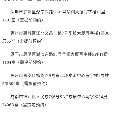
内蒙古自治区赤峰市红山区哈达街售后服务中心（需提前预约）
内蒙古自治区鄂尔多斯市东胜区伊金霍洛街售后服务中心（需提前预约）
深圳市罗湖区深南东路5001号华润大厦写字楼17层
内蒙古自治区呼伦贝尔市海拉尔区中央街售后服务中心（需提前预约）
1701室（需提前预约）
内蒙古自治区通辽市科尔沁区明仁大街售后服务中心（需提前预约）
内蒙古自治区乌海市海勃湾区人民南路售后服务中心（需提前预约）
惠州市惠城区江北文昌一路7号华贸大厦写字楼1座30
内蒙古自治区乌兰察布市集宁区恩和大街售后服务中心（需提前预约）
层05室（需提前预约）
内蒙古自治区锡林郭勒盟市锡林浩特市光明街与额尔敦路交叉口售后服务中心（需提前预约）
内蒙古自治区兴安盟市乌兰浩特市兴安大街售后服务中心（需提前预约）
厦门市思明区湖滨东路95号华润大厦写字楼B座11层
山西省大同市平城区迎宾街售后服务中心（需提前预约）
1104室（需提前预约）
山西省晋城市城区黄华街售后服务中心（需提前预约）
山西省晋中市榆次区顺城街售后服务中心（需提前预约）
福州市晋安区横屿路9号东二环泰禾中心写字楼2号楼
山西省临汾市尧都区解放路售后服务中心（需提前预约）
5层509室（需提前预约）
山西省吕梁市离石区永宁中路与建设街交叉口售后服务中心（需提前预约）
山西省朔州市朔城区怡西路与鄯阳西街交汇处售后服务中心（需提前预约）
成都市锦江区人民东路6号SAC东原中心写字楼24层
山西省忻州市忻府区和平东街与七一南路交叉口售后服务中心（需提前预约）
2406B室（需提前预约）
山西省阳泉市郊区平阳东街与新城大道交叉口售后服务中心（需提前预约）