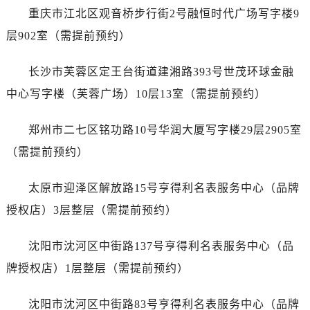
山西省运城市盐湖区河东街售后服务中心（需提前预约）
重庆市江北区观音桥步行街2号融恒时代广场写字楼9
山西省长治市潞州区英雄中路售后服务中心（需提前预约）
层902室（需提前预约）
山西省太原市迎泽区迎泽街道解放路15号亨得利名表维修授权店3楼售后服务中心（需提前预约）
天津市和平区赤峰道136号天津国际金融中心26层2603室售后服务中心（需提前预约）
长沙市芙蓉区定王台街道建湘路393号世茂环球金融
安徽省安庆市迎江区人民路售后服务中心（需提前预约）
中心写字楼（芙蓉广场）10层13室（需提前预约）
安徽省蚌埠市蚌山区淮河路售后服务中心（需提前预约）
安徽省亳州市谯城区魏武大道售后服务中心（需提前预约）
郑州市二七区铭功路10号华润大厦写字楼29层2905室
安徽省池州市贵池区长江路售后服务中心（需提前预约）
（需提前预约）
安徽省滁州市琅琊区南谯北路售后服务中心（需提前预约）
安徽省阜阳市颍州区颍州北路售后服务中心（需提前预约）
太原市迎泽区解放路15号亨得利名表服务中心（品牌
安徽省淮北市相山区淮海路售后服务中心（需提前预约）
授权店）3层整层（需提前预约）
安徽省淮南市田家庵区国庆中路售后服务中心（需提前预约）
安徽省黄山市屯溪区黄山西路售后服务中心（需提前预约）
沈阳市沈河区中街路137号亨得利名表服务中心（品
安徽省六安市金安区解放中路售后服务中心（需提前预约）
牌授权店）1层整层（需提前预约）
安徽省马鞍山市雨山区湖南西路售后服务中心（需提前预约）
安徽省宿州市埇桥区人民中路售后服务中心（需提前预约）
沈阳市沈河区中街路83号亨得利名表服务中心（品牌