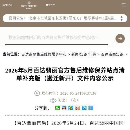
2026年5月全国官方售后客户服务热线：

2026年5月售后服务中心最新网点地址：
▲
官网公告>
北京市东城区东长安街1号东方广场写字楼W3座6层602室（需提前预约）
▼
北京市朝阳区建国门外大街甲6号华熙国际中心写字楼D座11层1102室（需提前预约）
天津市和平区赤峰道136号天津国际金融中心写字楼26层2603室（需提前预约）
上海市徐汇区虹桥路3号港汇中心写字楼2座37层3705室（需提前预约）
上海市黄浦区南京东路299号宏伊国际广场写字楼8层806室（需提前预约）
当前位置：
百达翡丽售后维修服务中心
>
新闻/知识/问答
>
百达翡丽知识
>
南京市秦淮区中山南路1号（新街口）南京中心写字楼22层C1-1室（需提前预约）
常州市新北区龙锦路1590号现代传媒中心写字楼5号楼10层1008室（需提前预约）
2026年5月百达翡丽官方售后维修保养站点清
徐州市鼓楼区淮海东路29号苏宁广场IFC国际金融中心写字楼35层3508室（需提前预约）
单补充版（搬迁新开）文件内容公示
扬州市邗江区国展路29号星耀天地写字楼1号楼18层1803室（需提前预约）
盐城市盐都区世纪大道5号盐城金融城写字楼1号楼16层1604室（需提前预约）
发布时间：2026-05-24T09:37:36
泰州市海陵区永定东路399号置地商务中心东塔写字楼（华润万象城）17层1706室（需提前预约）
阅读：（
次）
宁波市江北区大闸南路500号来福士广场办公楼20层2009室（需提前预约）
分享到：
杭州市上城区钱江路1366号华润大厦写字楼A座5层503-5室（需提前预约）
【
百达翡丽售后
】2026年5月24日，百达翡丽中国区
金华市金东区东市南街777号金华万达广场写字楼4号楼22层2209室（需提前预约）