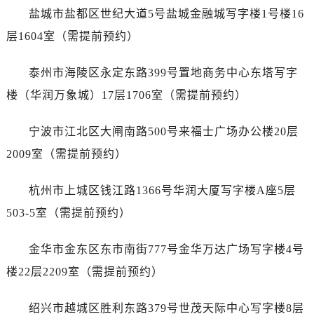
黑龙江省双鸭山市尖山区新兴大街售后服务中心（需提前预约）
盐城市盐都区世纪大道5号盐城金融城写字楼1号楼16
黑龙江省绥化市北林区新华街与康庄路交叉口售后服务中心（需提前预约）
层1604室（需提前预约）
黑龙江省伊春市伊美区通河路售后服务中心（需提前预约）
吉林省白城市洮北区明仁南街售后服务中心（需提前预约）
泰州市海陵区永定东路399号置地商务中心东塔写字
吉林省白山市浑江区浑江大街售后服务中心（需提前预约）
楼（华润万象城）17层1706室（需提前预约）
吉林省吉林市船营区河南街售后服务中心（需提前预约）
吉林省辽源市龙山区人民大街售后服务中心（需提前预约）
宁波市江北区大闸南路500号来福士广场办公楼20层
吉林省梅河口市新华街道梅河大街售后服务中心（需提前预约）
2009室（需提前预约）
吉林省四平市铁东区紫气大路与南九经街交汇处售后服务中心（需提前预约）
吉林省松原市宁江区五环大街售后服务中心（需提前预约）
杭州市上城区钱江路1366号华润大厦写字楼A座5层
吉林省通化市东昌区环通乡江南大街售后服务中心（需提前预约）
503-5室（需提前预约）
吉林省延边市延吉市解放路售后服务中心（需提前预约）
辽宁省鞍山市铁东区站前街售后服务中心（需提前预约）
金华市金东区东市南街777号金华万达广场写字楼4号
辽宁省本溪市平山区胜利路售后服务中心（需提前预约）
楼22层2209室（需提前预约）
辽宁省朝阳市双塔区新华路售后服务中心（需提前预约）
辽宁省丹东市振兴区七经街售后服务中心（需提前预约）
绍兴市越城区胜利东路379号世茂天际中心写字楼8层