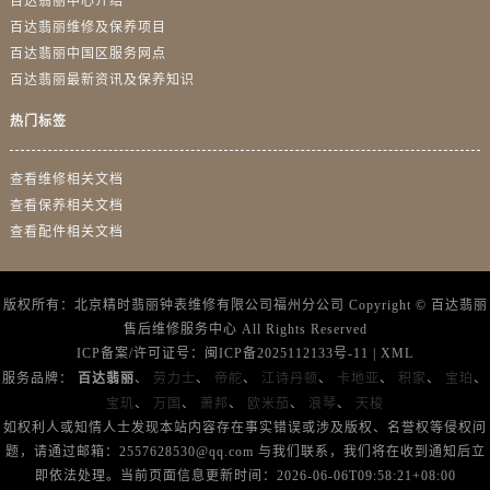
百达翡丽中心介绍
浙江省丽水市莲都区解放街售后服务中心（需提前预约）
百达翡丽维修及保养项目
浙江省宁波市江北区大闸南路500号来福士广场办公楼20层2009室售后服务中心（需提前预约）
百达翡丽中国区服务网点
浙江省衢州市柯城区上街售后服务中心（需提前预约）
百达翡丽最新资讯及保养知识
浙江省绍兴市越城区胜利东路379号世茂天际中心写字楼8层805室售后服务中心（需提前预约）
热门标签
浙江省舟山市定海区解放东路售后服务中心（需提前预约）
澳门特别行政区大堂区议事亭前地（新马路）售后服务中心（需提前预约）
查看维修相关文档
澳门特别行政区风顺堂区南湾大马路售后服务中心（需提前预约）
查看保养相关文档
澳门特别行政区花地玛堂区关闸广场售后服务中心（需提前预约）
查看配件相关文档
澳门特别行政区花王堂区大三巴商圈售后服务中心（需提前预约）
澳门特别行政区嘉模堂区官也街售后服务中心（需提前预约）
版权所有：北京精时翡丽钟表维修有限公司福州分公司 Copyright ©
百达翡丽
澳门省路氹城市金光大道售后服务中心（需提前预约）
售后维修服务中心
All Rights Reserved
澳门特别行政区望德堂区塔石广场售后服务中心（需提前预约）
ICP备案/许可证号：
闽ICP备2025112133号-11
|
XML
福建省福州市鼓楼区五四路128-1号恒力城写字楼15层03室售后服务中心（需提前预约）
服务品牌：
百达翡丽
、
劳力士
、
帝舵
、
江诗丹顿
、
卡地亚
、
积家
、
宝珀
、
宝玑
、
万国
、
萧邦
、
欧米茄
、
浪琴
、
天梭
福建省厦门市思明区湖滨东路95号万象城华润大厦B座11层1104室售后服务中心（需提前预约）
如权利人或知情人士发现本站内容存在事实错误或涉及版权、名誉权等侵权问
广东省潮州市潮安区新风路与潮汕路交汇处售后服务中心（需提前预约）
题，请通过邮箱：2557628530@qq.com 与我们联系，我们将在收到通知后立
广东省广州市天河区天河路230号万菱汇国际中心A塔7层704室售后服务中心（需提前预约）
即依法处理。当前页面信息更新时间：2026-06-06T09:58:21+08:00