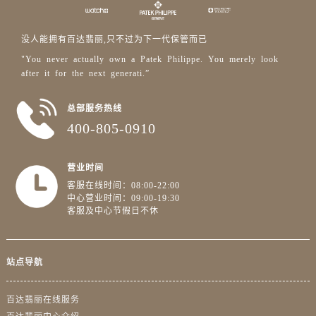
山东省济南市历下区经十路11111号华润中心写字楼（万象城）15层1508室售后服务中心（需提前预约）
山东省济宁市任城区太白楼路售后服务中心（需提前预约）
没人能拥有百达翡丽,只不过为下一代保管而已
山东省莱芜市文化南路8号银座商城名表维修一楼名表维修售后服务中心（需提前预约）
"You never actually own a Patek Philippe. You merely look
山东省临沂市兰山区解放路售后服务中心（需提前预约）
after it for the next generati.”
山东省日照市东港区烟台路售后服务中心（需提前预约）
山东省泰安市泰山区财源街道泰山大街售后服务中心（需提前预约）
总部服务热线
山东省威海市环翠区新威海路89号振华商厦一楼名表维修售后服务中心（需提前预约）
400-805-0910
山东省潍坊市奎文区东风东街售后服务中心（需提前预约）
山东省枣庄市滕州市北辛路与善国路交叉口售后服务中心（需提前预约）
营业时间
山东省淄博市张店区金晶大道售后服务中心（需提前预约）
客服在线时间：08:00-22:00
中心营业时间：09:00-19:30
上海市黄浦区南京东路299号宏伊国际广场写字楼8层806室售后服务中心（需提前预约）
客服及中心节假日不休
上海市徐汇区虹桥路3号港汇中心2座37层3705室售后服务中心（需提前预约）
浙江省杭州市上城区钱江路1366号华润大厦A座5层503-5室售后服务中心（需提前预约）
浙江省湖州市吴兴区劳动路售后服务中心（需提前预约）
站点导航
浙江省嘉兴市南湖区广益路705号嘉兴世界贸易中心A座13层1304室售后服务中心（需提前预约）
百达翡丽在线服务
浙江省金华市金东区东市南街777号金华万达广场4号楼22楼2209室售后服务中心（需提前预约）