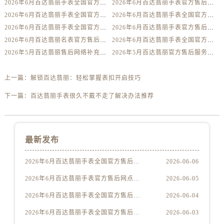
2026年6月百达翡丽手表全国官方售后网络地址电话总集
2026年6月百达翡丽手表官方售后网点地址电话集
内蒙古自治区赤峰市红山区哈达街售后服务中心（需提前预约）
2026年6月百达翡丽手表全国官方售后网络地址电话权威表
2026年6月百达翡丽手表全国官方售后服务中心联系方式大全
内蒙古自治区鄂尔多斯市东胜区伊金霍洛街售后服务中心（需提前预约）
2026年6月百达翡丽手表全国官方售后维修服务新编电话地址权威索引
2026年6月百达翡丽手表官方售后服务中心电话地址权威完整
内蒙古自治区呼伦贝尔市海拉尔区中央街售后服务中心（需提前预约）
2026年6月百达翡丽名表官方售后服务中心电话地址权威集
2026年6月百达翡丽手表全国官方售后服务体系电话地址集
内蒙古自治区通辽市科尔沁区明仁大街售后服务中心（需提前预约）
2026年5月百达翡丽售后网络补充更新完整版（含网点迁址及新开）
2026年5月百达翡丽官方售后服务点迁移与新增终极快报
内蒙古自治区乌海市海勃湾区人民南路售后服务中心（需提前预约）
内蒙古自治区乌兰察布市集宁区恩和大街售后服务中心（需提前预约）
上一篇：
解锁百达翡丽：轻松掌握表扣开启技巧
内蒙古自治区锡林郭勒盟市锡林浩特市光明街与额尔敦路交叉口售后服务中心（需提前预约）
下一篇：
百达翡丽手表很久不戴不走了解决办法推荐
内蒙古自治区兴安盟市乌兰浩特市兴安大街售后服务中心（需提前预约）
山西省大同市平城区迎宾街售后服务中心（需提前预约）
山西省晋城市城区黄华街售后服务中心（需提前预约）
最新发布
山西省晋中市榆次区顺城街售后服务中心（需提前预约）
山西省临汾市尧都区解放路售后服务中心（需提前预约）
2026年6月百达翡丽手表全国官方售后网络地址电话总集
2026-06-06
山西省吕梁市离石区永宁中路与建设街交叉口售后服务中心（需提前预约）
2026年6月百达翡丽手表官方售后网点地址电话集
2026-06-05
山西省朔州市朔城区怡西路与鄯阳西街交汇处售后服务中心（需提前预约）
2026年6月百达翡丽手表全国官方售后网络地址电话权威表
2026-06-04
山西省忻州市忻府区和平东街与七一南路交叉口售后服务中心（需提前预约）
2026年6月百达翡丽手表全国官方售后服务中心联系方式大全
2026-06-03
山西省阳泉市郊区平阳东街与新城大道交叉口售后服务中心（需提前预约）