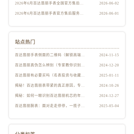
山西省运城市盐湖区河东街售后服务中心（需提前预约）
2026年6月百达翡丽手表全国官方售后维修服务新编电话地址权威索引
2026-06-02
山西省长治市潞州区英雄中路售后服务中心（需提前预约）
2026年6月百达翡丽手表官方售后服务中心电话地址权威完整
2026-06-01
山西省太原市迎泽区迎泽街道解放路15号亨得利名表维修授权店3楼售后服务中心（需提前预约）
天津市和平区赤峰道136号天津国际金融中心26层2603室售后服务中心（需提前预约）
安徽省安庆市迎江区人民路售后服务中心（需提前预约）
站点热门
安徽省蚌埠市蚌山区淮河路售后服务中心（需提前预约）
安徽省亳州市谯城区魏武大道售后服务中心（需提前预约）
百达翡丽手表侧面的二维码（解锁高端手表隐藏功能指南）
2024-11-15
安徽省池州市贵池区长江路售后服务中心（需提前预约）
百达翡丽真伪怎么辨别（专家教你识别手表真假的技巧与步骤）
2024-12-20
安徽省滁州市琅琊区南谯北路售后服务中心（需提前预约）
百达翡丽有必要买吗（名表投资与收藏的价值分析）
2025-01-11
安徽省阜阳市颍州区颍州北路售后服务中心（需提前预约）
揭秘！百达翡丽表带紧的真正原因，专业解读不容错过！
2024-10-26
安徽省淮北市相山区淮海路售后服务中心（需提前预约）
安徽省淮南市田家庵区国庆中路售后服务中心（需提前预约）
揭秘：如何一眼识别百达翡丽机芯的年份秘密
2024-12-27
安徽省黄山市屯溪区黄山西路售后服务中心（需提前预约）
百达翡丽腕表：面对走走停停，一揽子解决技巧大公开！
2025-05-04
安徽省六安市金安区解放中路售后服务中心（需提前预约）
安徽省马鞍山市雨山区湖南西路售后服务中心（需提前预约）
安徽省宿州市埇桥区人民中路售后服务中心（需提前预约）