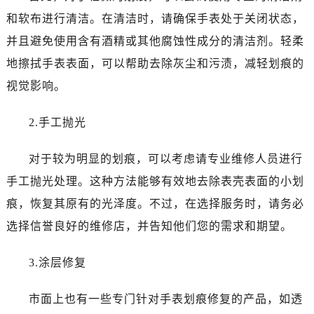
沈阳市沈河区中街路83号亨得利名表服务中心（品牌授权店）1层整层（需提前预约）
和软布进行清洁。在清洁时，请确保手表处于关闭状态，
乌鲁木齐市天山区红山路26号时代广场（CCMALL）C座17层17-B（需提前预约）
并且避免使用含有酒精或其他腐蚀性成分的清洁剂。轻柔
温州市鹿城区锦绣路1067号置信广场10层1015室（需提前预约）
地擦拭手表表面，可以帮助去除灰尘和污渍，减轻划痕的
哈尔滨市道里区友谊西路600号富力中心T2座写字楼29层03室（需提前预约，营业时间：8:30-18:30）
大连市中山区人民路15号国际金融大厦7层G室（需提前预约）
视觉影响。
佛山市禅城区季华五路57号万科金融中心C座12层1205室（需提前预约）
2.手工抛光
东莞市东城街道鸿福东路1号民盈国贸中心T1写字楼9层907室（需提前预约）
无锡市梁溪区人民中路139号恒隆广场写字楼1座11层1104室（需提前预约）
对于较为明显的划痕，可以考虑请专业维修人员进行
南通市崇川区工农路57号圆融广场写字楼16层1603室（需提前预约）
手工抛光处理。这种方法能够有效地去除表壳表面的小划
苏州市苏州工业园区星港街199号苏州中心办公楼C座22层08室（需提前预约）
武汉市江汉区解放大道686号世界贸易大厦38层09室（需提前预约）
痕，恢复其原有的光泽度。不过，在选择服务时，请务必
南宁市青秀区金湖路59号地王大厦12楼1224室（需提前预约）
选择信誉良好的维修店，并告知他们您的需求和期望。
合肥市蜀山区潜山路111号万象城华润大厦B座12楼03室（需提前预约）
泉州市丰泽区宝洲路729号浦西万达中心写字楼A座7楼709室（需提前预约）
3.涂层修复
青岛市南区山东路6号华润大厦B座22层04室（需提前预约）
市面上也有一些专门针对手表划痕修复的产品，如透
烟台市芝罘区胜利路139号万达金融中心A座907室（需提前预约）