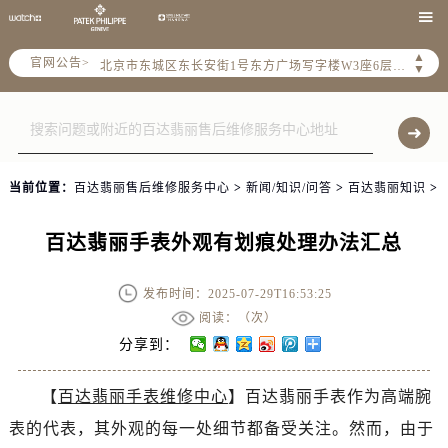
2026年6月全国官方售后客户服务热线：

2026年6月售后服务中心最新网点地址：
▲
官网公告>
北京市东城区东长安街1号东方广场写字楼W3座6层602室（需提前预约）
▼
北京市朝阳区建国门外大街甲6号华熙国际中心写字楼D座11层1102室（需提前预约）
天津市和平区赤峰道136号天津国际金融中心写字楼26层2603室（需提前预约）
上海市徐汇区虹桥路3号港汇中心写字楼2座37层3705室（需提前预约）
上海市黄浦区南京东路299号宏伊国际广场写字楼8层806室（需提前预约）
当前位置：
百达翡丽售后维修服务中心
>
新闻/知识/问答
>
百达翡丽知识
>
南京市秦淮区中山南路1号（新街口）南京中心写字楼22层C1-1室（需提前预约）
常州市新北区龙锦路1590号现代传媒中心写字楼5号楼10层1008室（需提前预约）
百达翡丽手表外观有划痕处理办法汇总
徐州市鼓楼区淮海东路29号苏宁广场IFC国际金融中心写字楼35层3508室（需提前预约）
扬州市邗江区国展路29号星耀天地写字楼1号楼18层1803室（需提前预约）
发布时间：2025-07-29T16:53:25
盐城市盐都区世纪大道5号盐城金融城写字楼1号楼16层1604室（需提前预约）
阅读：（
次）
泰州市海陵区永定东路399号置地商务中心东塔写字楼（华润万象城）17层1706室（需提前预约）
分享到：
宁波市江北区大闸南路500号来福士广场办公楼20层2009室（需提前预约）
【
百达翡丽手表维修中心
】百达翡丽手表作为高端腕
杭州市上城区钱江路1366号华润大厦写字楼A座5层503-5室（需提前预约）
表的代表，其外观的每一处细节都备受关注。然而，由于
金华市金东区东市南街777号金华万达广场写字楼4号楼22层2209室（需提前预约）