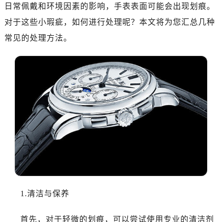
绍兴市越城区胜利东路379号世茂天际中心写字楼8层805室（需提前预约）
日常佩戴和环境因素的影响，手表表面可能会出现划痕。
嘉兴市南湖区广益路705号嘉兴世界贸易中心写字楼A座13层1304室（需提前预约）
对于这些小瑕疵，如何进行处理呢？本文将为您汇总几种
南昌市红谷滩新区红谷中大道998号绿地双子塔（中央广场）A1座办公楼14层07室（需提前预约）
常见的处理方法。
济南市历下区经十路11111号华润中心写字楼（万象城）15层1508室（需提前预约）
广州市天河区天河路230号万菱汇国际中心写字楼A塔7层704室（需提前预约）
广州市越秀区环市东路371-375号世界贸易中心大厦南塔写字楼15层07室（需提前预约）
深圳市罗湖区深南东路5001号华润大厦写字楼17层1701室（需提前预约）
惠州市惠城区江北文昌一路7号华贸大厦写字楼1座30层05室（需提前预约）
厦门市思明区湖滨东路95号华润大厦写字楼B座11层1104室（需提前预约）
福州市鼓楼区五四路128-1号恒力城写字楼15层03室（需提前预约）
成都市锦江区人民东路6号SAC东原中心写字楼24层2406B室（需提前预约）
重庆市江北区观音桥步行街2号融恒时代广场写字楼9层902室（需提前预约）
长沙市芙蓉区定王台街道建湘路393号世茂环球金融中心写字楼（芙蓉广场）10层13室（需提前预约）
郑州市二七区铭功路10号华润大厦写字楼29层2905室（需提前预约）
1.清洁与保养
太原市迎泽区解放路15号亨得利名表服务中心（品牌授权店）3层整层（需提前预约）
沈阳市沈河区中街路137号亨得利名表服务中心（品牌授权店）1层整层（需提前预约）
首先，对于轻微的划痕，可以尝试使用专业的清洁剂