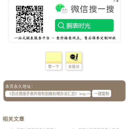
辽宁省抚顺市新抚区东一路售后服务中心（需提前预约）
辽宁省阜新市海州区解放大街售后服务中心（需提前预约）
辽宁省葫芦岛市连山区中央路售后服务中心（需提前预约）
辽宁省锦州市古塔区中央大街售后服务中心（需提前预约）
辽宁省辽阳市白塔区新运大街售后服务中心（需提前预约）
辽宁省盘锦市兴隆台区石油大街售后服务中心（需提前预约）
辽宁省铁岭市银州区南马路售后服务中心（需提前预约）
辽宁省营口市站前区市府路与渤海大街交叉口售后服务中心（需提前预约）
辽宁省沈阳市沈河区中街路137号亨得利名表维修授权店1楼售后服务中心（需提前预约）
赞一下
去提问
辽宁省沈阳市沈河区中街路83号亨得利名表维修授权店1楼售后服务中心（需提前预约）
北京市朝阳区建国门外大街甲6号华熙国际中心D座11层1102室售后服务中心（需提前预约）
本页永久地址：
北京市东城区东长安街1号王府井东方广场W3座6层602室售后服务中心（需提前预约）
一键复制
河北省保定市竞秀区朝阳北大街北国先天下售后服务中心（需提前预约）
内蒙古自治区阿拉善盟市左旗土尔扈特大街售后服务中心（需提前预约）
内蒙古自治区巴彦淖尔市临河区新华街售后服务中心（需提前预约）
相关文章
内蒙古自治区包头市青山区幸福路甲3号王府井百货名表维修售后服务中心（需提前预约）