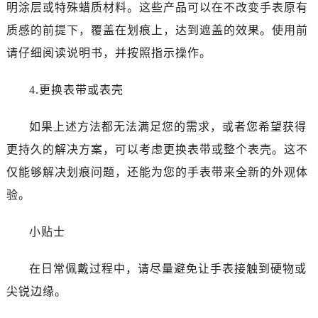
长春市朝阳区西安大路727号中银大厦A座(旺进大厦)18层09室（需提前预约）
明涂层或特殊蜡质材料。这些产品可以在不改变手表原有
贵阳市南明区都司高架桥路33号亨特国际金融中心14楼14D（需提前预约）
质感的前提下，覆盖在划痕上，达到遮盖的效果。使用前
昆明市盘龙区北京路928号同德昆明广场写字楼10层06室（需提前预约）
请仔细阅读说明书，并按照指示操作。
石家庄市长安区中山东路39号勒泰中心写字楼B座13层07室（需提前预约）
西安市碑林区南关正街88号华侨城长安国际中心E座6楼10室（需提前预约）
4.更换表带或表壳
海口市龙华区金贸东路5号海口华润大厦B座17层1707室（需提前预约）
唐山市路南区新华东道100号万达广场写字楼A座10层1002室（需提前预约）
如果上述方法都无法满足您的需求，或者您希望获得
台州市椒江区东海大道1800号腾达中心东1幢20楼2002室（需提前预约）
更持久的解决方案，可以考虑更换表带或整个表壳。这不
黑龙江省大庆市萨尔图区会战大街售后服务中心（需提前预约）
仅能够解决划痕问题，还能为您的手表带来全新的外观体
黑龙江省鹤岗市向阳区红军路售后服务中心（需提前预约）
验。
黑龙江省黑河市爱辉区中央街售后服务中心（需提前预约）
黑龙江省鸡西市鸡冠区红军路售后服务中心（需提前预约）
小贴士
黑龙江省佳木斯市向阳区长安路售后服务中心（需提前预约）
黑龙江省牡丹江市东安区太平路售后服务中心（需提前预约）
在日常佩戴过程中，请尽量避免让手表接触到硬物或
黑龙江省七台河市桃山区大同街售后服务中心（需提前预约）
尖锐边缘。
黑龙江省齐齐哈尔市龙沙区龙华路售后服务中心（需提前预约）