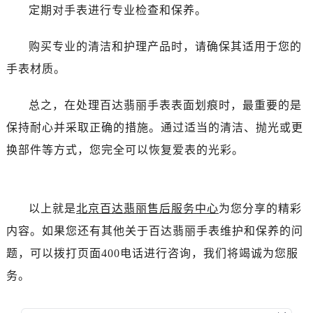
黑龙江省双鸭山市尖山区新兴大街售后服务中心（需提前预约）
定期对手表进行专业检查和保养。
黑龙江省绥化市北林区新华街与康庄路交叉口售后服务中心（需提前预约）
黑龙江省伊春市伊美区通河路售后服务中心（需提前预约）
购买专业的清洁和护理产品时，请确保其适用于您的
吉林省白城市洮北区明仁南街售后服务中心（需提前预约）
手表材质。
吉林省白山市浑江区浑江大街售后服务中心（需提前预约）
吉林省吉林市船营区河南街售后服务中心（需提前预约）
总之，在处理百达翡丽手表表面划痕时，最重要的是
吉林省辽源市龙山区人民大街售后服务中心（需提前预约）
保持耐心并采取正确的措施。通过适当的清洁、抛光或更
吉林省梅河口市新华街道梅河大街售后服务中心（需提前预约）
换部件等方式，您完全可以恢复爱表的光彩。
吉林省四平市铁东区紫气大路与南九经街交汇处售后服务中心（需提前预约）
吉林省松原市宁江区五环大街售后服务中心（需提前预约）
吉林省通化市东昌区环通乡江南大街售后服务中心（需提前预约）
以上就是
北京百达翡丽售后服务中心
为您分享的精彩
吉林省延边市延吉市解放路售后服务中心（需提前预约）
内容。如果您还有其他关于百达翡丽手表维护和保养的问
辽宁省鞍山市铁东区站前街售后服务中心（需提前预约）
题，可以拨打页面400电话进行咨询，我们将竭诚为您服
辽宁省本溪市平山区胜利路售后服务中心（需提前预约）
务。
辽宁省朝阳市双塔区新华路售后服务中心（需提前预约）
辽宁省丹东市振兴区七经街售后服务中心（需提前预约）