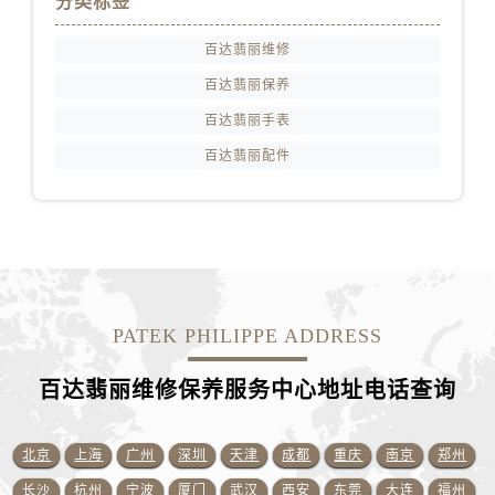
分类标签
安徽省铜陵市铜官区石城大道售后服务中心（需提前预约）
安徽省芜湖市镜湖区中山路步行街售后服务中心（需提前预约）
百达翡丽维修
安徽省宣城市宣州区叠嶂西路售后服务中心（需提前预约）
百达翡丽保养
福建省龙岩市新罗区九一南路售后服务中心（需提前预约）
百达翡丽手表
福建省南平市建阳区人民西路售后服务中心（需提前预约）
百达翡丽配件
福建省宁德市蕉城区天湖东路售后服务中心（需提前预约）
福建省莆田市城厢区霞林街道荔华东大道售后服务中心（需提前预约）
福建省三明市三元区东乾二路售后服务中心（需提前预约）
福建省漳州市龙文区步港路售后服务中心（需提前预约）
江苏省常州市新北区龙锦路1590号现代传媒中心5号楼10层1008室售后服务中心（需提前预约）
江苏省淮安市清江浦区淮海北路售后服务中心（需提前预约）
PATEK PHILIPPE ADDRESS
江苏省连云港市海州区通灌北路售后服务中心（需提前预约）
江苏省南京市秦淮区中山南路1号南京中心22层22-C1-C3室售后服务中心（需提前预约）
百达翡丽维修保养服务中心地址电话查询
江苏省宿迁市宿城区西湖路售后服务中心（需提前预约）
江苏省泰州市海陵区永定东路399号置地商务中心东塔（华润万象城）17层1706室售后服务中心（需提前预约）
北京
上海
广州
深圳
天津
成都
重庆
南京
郑州
江苏省徐州市鼓楼区淮海东路29号苏宁广场IFC国际金融中心35层3508室售后服务中心（需提前预约）
长沙
杭州
宁波
厦门
武汉
西安
东莞
大连
福州