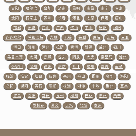
江苏省盐城市盐都区世纪大道5号盐城金融城写字楼1号楼16层1604室售后服务中心（需提前预约）
贵阳
哈尔滨
合肥
济南
昆明
南昌
南宁
青岛
江苏省扬州市邗江区国展路29号星耀天地写字楼1号楼18层1803室售后服务中心（需提前预约）
沈阳
石家庄
苏州
长春
河北
太原
保定
唐山
江苏省镇江市京口区中山东路售后服务中心（需提前预约）
江西省抚州市临川区赣东大道售后服务中心（需提前预约）
邯郸
廊坊
昆山
广西
佛山
中山
德阳
绵阳
江西省赣州市章贡区文清路售后服务中心（需提前预约）
齐齐哈尔
呼和浩特
吉林
无锡
芜湖
珠海
汕头
三亚
江西省吉安市吉州区井冈山大道售后服务中心（需提前预约）
海口
赣州
漳州
拉萨
青海
新疆
兰州
银川
江西省景德镇市珠山区珠山中路售后服务中心（需提前预约）
乌鲁木齐
大同
赤峰
包头
阳泉
大庆
秦皇岛
沧州
江西省九江市浔阳区浔阳路售后服务中心（需提前预约）
张家口
温州
徐州
潍坊
九江
常州
嘉兴
南通
江西省南昌市红谷滩新区红谷中大道998号绿地双子塔（中央广场）A1座办公楼14层1407室售后服务中心（需提前预约）
临沂
淮安
烟台
绍兴
亳州
舟山
扬州
金华
洛阳
江西省萍乡市安源区萍安北大道与康庄路交叉口售后服务中心（需提前预约）
岳阳
衡阳
黄石
襄阳
株洲
湘潭
十堰
荆州
宜昌
江西省上饶市信州区滨江西路售后服务中心（需提前预约）
江西省新余市渝水区北湖西路售后服务中心（需提前预约）
许昌
南阳
常德
泉州
柳州
桂林
惠州
西宁
江西省宜春市袁州区中山中路售后服务中心（需提前预约）
攀枝花
遵义
天水
盐城
泰州
江西省鹰潭市月湖区胜利东路售后服务中心（需提前预约）
山东省德州市德城区东风中路售后服务中心（需提前预约）
山东省东营市东营区济南路售后服务中心（需提前预约）